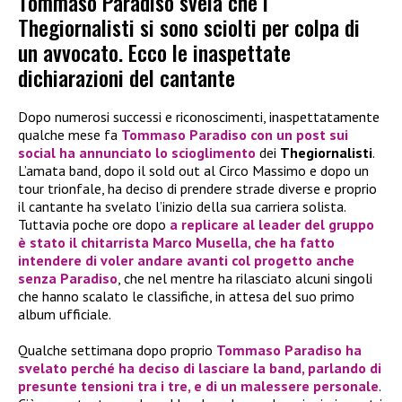
Tommaso Paradiso svela che i
Thegiornalisti si sono sciolti per colpa di
un avvocato. Ecco le inaspettate
dichiarazioni del cantante
Dopo numerosi successi e riconoscimenti, inaspettatamente
qualche mese fa
Tommaso Paradiso
con un post sui
social ha annunciato lo
scioglimento
dei
Thegiornalisti
.
L’amata band, dopo il sold out al Circo Massimo e dopo un
tour trionfale, ha deciso di prendere strade diverse e proprio
il cantante ha svelato l’inizio della sua carriera solista.
Tuttavia poche ore dopo
a replicare al leader del gruppo
è stato il chitarrista
Marco Musella
, che ha fatto
intendere di voler andare avanti col progetto anche
senza
Paradiso
, che nel mentre ha rilasciato alcuni singoli
che hanno scalato le classifiche, in attesa del suo primo
album ufficiale.
Qualche settimana dopo proprio
Tommaso Paradiso
ha
svelato perché ha deciso di lasciare la band, parlando di
presunte tensioni tra i tre, e di un malessere personale
.