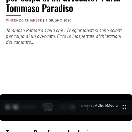
Tommaso Paradiso
VINCENZO CHIANESE
|
3 GIUGNO 2020
Tommaso Paradiso svela che i Thegiornalisti si sono sciolti
per colpa di un avvocato. Ecco le inaspettate dichiarazioni
del cantante…
0:27 /
Ad
hub
Media
POWERED
1
/
2
3:35
BY