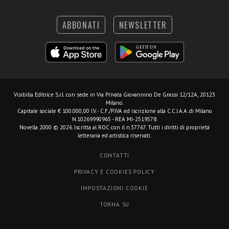
ABBONATI
NEWSLETTER
Visibilia Editrice S.r.l.
con sede in Via Privata Giovannino De Grassi 12/12A, 20123
Milano.
Capitale sociale € 100.000,00 I.V. - C.F./P.IVA ed iscrizione alla C.C.I.A.A. di Milano
N.10269990965 - REA MI-2519578.
Novella 2000 © 2026. Iscritta al ROC con il n.37767. Tutti i diritti di proprietà
letteraria ed artistica riservati.
CONTATTI
PRIVACY E COOKIES POLICY
IMPOSTAZIONI COOKIE
TORNA SU