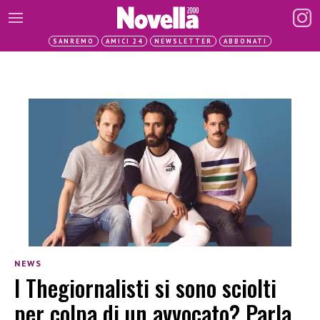
SANREMO
AMICI 24
NEWSLETTER
ABBONATI
NEWS
I Thegiornalisti si sono sciolti
per colpa di un avvocato? Parla