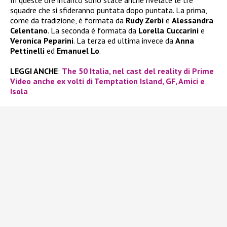
In queste ore intanto sono state anche rivelate le tre
squadre che si sfideranno puntata dopo puntata. La prima,
come da tradizione, è formata da
Rudy Zerbi
e
Alessandra
Celentano
. La seconda è formata da
Lorella Cuccarini
e
Veronica Peparini
. La terza ed ultima invece da
Anna
Pettinelli
ed
Emanuel Lo
.
LEGGI ANCHE
:
The 50 Italia, nel cast del reality di Prime
Video anche ex volti di Temptation Island, GF, Amici e
Isola