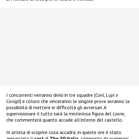
I concorrenti verranno divisi in tre squadre (
Cani, Lupi e
Conigli
) e coloro che vinceranno le singole prove avranno la
possibilità di mettere in difficoltà gli avversari. A
supervisionare il tutto sarà la misteriosa figura del
Leone
,
che commenterà quanto accade all’interno del castello.
In attesa di scoprire cosa accadrà, in queste ore è stato
annunciato il
cast
di
The 50 Italia
, composto da numerosi