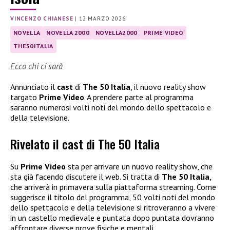
VINCENZO CHIANESE
|
12 MARZO 2026
NOVELLA
NOVELLA 2000
NOVELLA2000
PRIME VIDEO
THE50ITALIA
Ecco chi ci sarà
Annunciato il
cast
di
The 50 Italia
, il nuovo reality show
targato
Prime Video
. A prendere parte al programma
saranno numerosi volti noti del mondo dello spettacolo e
della televisione.
Rivelato il cast di The 50 Italia
Su
Prime Video
sta per arrivare un nuovo reality show, che
sta già facendo discutere il web. Si tratta di
The 50 Italia
,
che arriverà in primavera sulla piattaforma streaming. Come
suggerisce il titolo del programma, 50 volti noti del mondo
dello spettacolo e della televisione si ritroveranno a vivere
in un castello medievale e puntata dopo puntata dovranno
affrontare diverse prove fisiche e mentali.