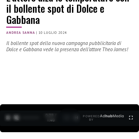
il bollente spot di Dolce e
Gabbana
ANDREA SANNA
|
10 LUGLIO 2024
Il bollente spot della nuova campagna pubblicitaria di
Dolce e Gabbana vede la presenza dell’attore Theo James!
0:30 /
Ad
hub
Media
POWERED
1
/
2
1:40
BY