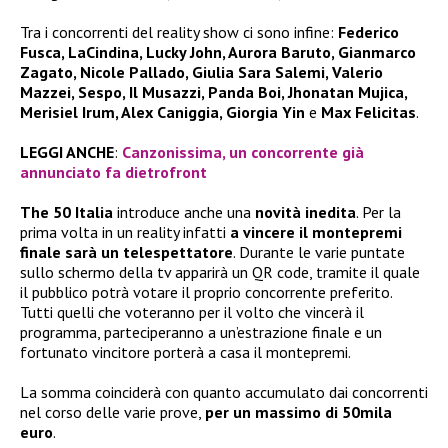
Tra i concorrenti del reality show ci sono infine:
Federico
Fusca, LaCindina, Lucky John, Aurora Baruto, Gianmarco
Zagato, Nicole Pallado, Giulia Sara Salemi, Valerio
Mazzei, Sespo, Il Musazzi, Panda Boi, Jhonatan Mujica,
Merisiel Irum, Alex Caniggia, Giorgia Yin
e
Max Felicitas
.
LEGGI ANCHE
:
Canzonissima, un concorrente già
annunciato fa dietrofront
The 50 Italia
introduce anche una
novità inedita
. Per la
prima volta in un reality infatti
a vincere il montepremi
finale sarà un telespettatore
. Durante le varie puntate
sullo schermo della tv apparirà un QR code, tramite il quale
il pubblico potrà votare il proprio concorrente preferito.
Tutti quelli che voteranno per il volto che vincerà il
programma, parteciperanno a un’estrazione finale e un
fortunato vincitore porterà a casa il montepremi.
La somma coinciderà con quanto accumulato dai concorrenti
nel corso delle varie prove,
per un massimo di 50mila
euro
.