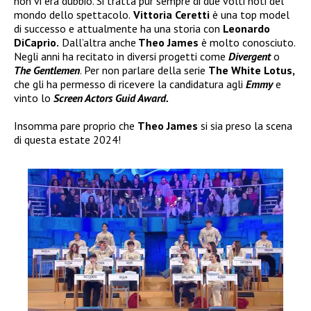
non vi era dubbio. Si tratta pur sempre di due volti noti del
mondo dello spettacolo.
Vittoria Ceretti
è una top model
di successo e attualmente ha una storia con
Leonardo
DiCaprio.
Dall’altra anche
Theo James
è molto conosciuto.
Negli anni ha recitato in diversi progetti come
Divergent
o
The Gentlemen
. Per non parlare della serie
The White Lotus,
che gli ha permesso di ricevere la candidatura agli
Emmy
e
vinto lo
Screen Actors Guid Award.
Insomma pare proprio che
Theo James
si sia preso la scena
di questa estate 2024!