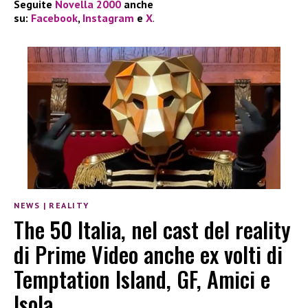
Seguite
Novella 2000
anche
su:
Facebook
,
Instagram
e
X
.
NEWS
|
REALITY
The 50 Italia, nel cast del reality
di Prime Video anche ex volti di
Temptation Island, GF, Amici e
Isola