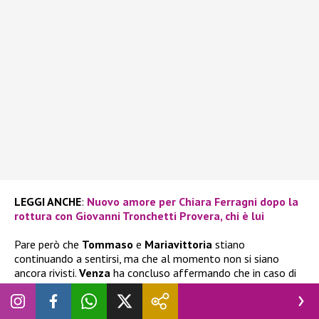
LEGGI ANCHE
:
Nuovo amore per Chiara Ferragni dopo la
rottura con Giovanni Tronchetti Provera, chi è lui
Pare però che
Tommaso
e
Mariavittoria
stiano
continuando a sentirsi, ma che al momento non si siano
ancora rivisti.
Venza
ha concluso affermando che in caso di
risvolti, positivi o negativi, entrambi romperanno il silenzio
social e informeranno i fan sull’accaduto.