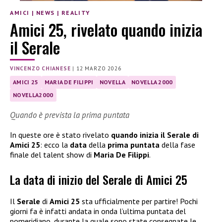
AMICI
|
NEWS
|
REALITY
Amici 25, rivelato quando inizia
il Serale
VINCENZO CHIANESE
|
12 MARZO 2026
AMICI 25
MARIA DE FILIPPI
NOVELLA
NOVELLA 2000
NOVELLA2000
Quando è prevista la prima puntata
In queste ore è stato rivelato
quando inizia il Serale di
Amici 25
: ecco la
data
della
prima puntata
della fase
finale del talent show di
Maria De Filippi
.
La data di inizio del Serale di Amici 25
Il
Serale
di
Amici 25
sta ufficialmente per partire! Pochi
giorni fa è infatti andata in onda l’ultima puntata del
pomeridiano, durante la quale sono state consegnate le