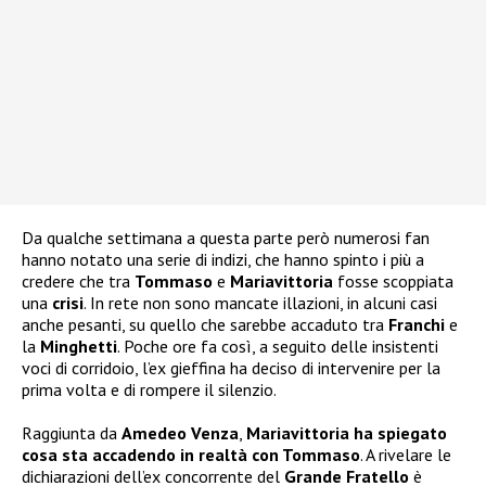
Da qualche settimana a questa parte però numerosi fan
hanno notato una serie di indizi, che hanno spinto i più a
credere che tra
Tommaso
e
Mariavittoria
fosse scoppiata
una
crisi
. In rete non sono mancate illazioni, in alcuni casi
anche pesanti, su quello che sarebbe accaduto tra
Franchi
e
la
Minghetti
. Poche ore fa così, a seguito delle insistenti
voci di corridoio, l’ex gieffina ha deciso di intervenire per la
prima volta e di rompere il silenzio.
Raggiunta da
Amedeo Venza
,
Mariavittoria ha spiegato
cosa sta accadendo in realtà con Tommaso
. A rivelare le
dichiarazioni dell’ex concorrente del
Grande Fratello
è