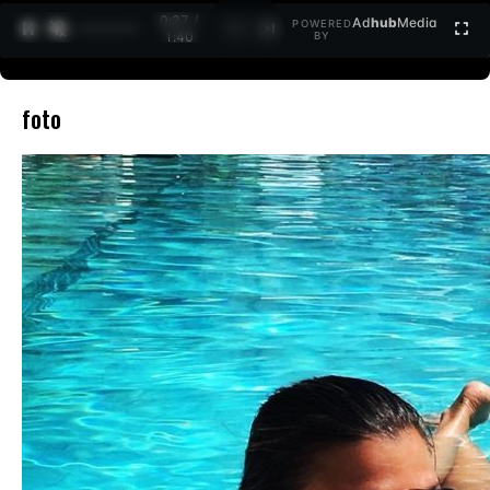
0:27 /
Ad
hub
Media
POWERED
1
/
2
1:40
BY
foto