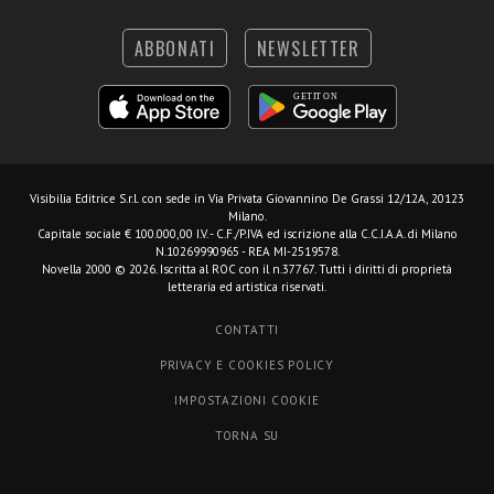
ABBONATI
NEWSLETTER
Visibilia Editrice S.r.l.
con sede in Via Privata Giovannino De Grassi 12/12A, 20123
Milano.
Capitale sociale € 100.000,00 I.V. - C.F./P.IVA ed iscrizione alla C.C.I.A.A. di Milano
N.10269990965 - REA MI-2519578.
Novella 2000 © 2026. Iscritta al ROC con il n.37767. Tutti i diritti di proprietà
letteraria ed artistica riservati.
CONTATTI
PRIVACY E COOKIES POLICY
IMPOSTAZIONI COOKIE
TORNA SU