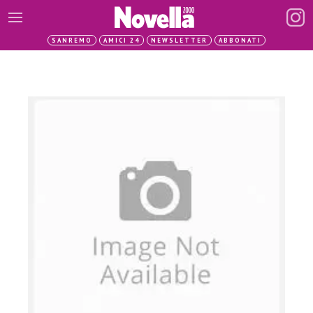
SANREMO
AMICI 24
NEWSLETTER
ABBONATI