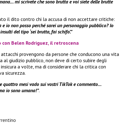
ana… mi scrivete che sono brutta e voi siete delle brutte
o il dito contro chi la accusa di non accettare critiche:
a e io non posso perché sarei un personaggio pubblico? Io
sulti del tipo ‘sei brutta, fai schifo’.”
 con Belen Rodriguez, il retroscena
ti attacchi provengono da persone che conducono una vita
a al giudizio pubblico, non deve di certo subire degli
 insicura a volte, ma di considerare chi la critica con
a sicurezza.
re quattro mesi vado sui vostri TikTok e commento…
 ma io sono umana!”
.
rrentino