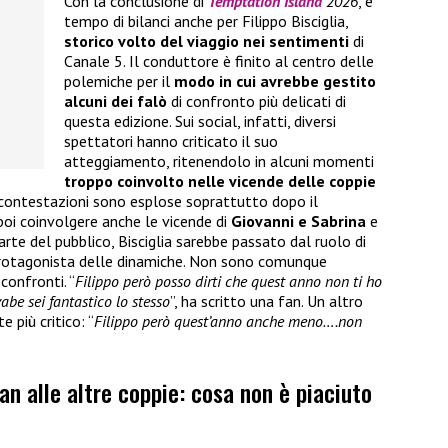
Con la conclusione di
Temptation Island
2026
, è
tempo di bilanci anche per Filippo Bisciglia,
storico volto del viaggio nei sentimenti
di
Canale 5. Il conduttore è finito al centro delle
polemiche per il
modo in cui avrebbe gestito
alcuni dei falò
di confronto più delicati di
questa edizione. Sui social, infatti, diversi
spettatori hanno criticato il suo
atteggiamento, ritenendolo in alcuni momenti
troppo coinvolto nelle vicende delle coppie
 contestazioni sono esplose soprattutto dopo il
 poi coinvolgere anche le vicende di
Giovanni e Sabrina
e
rte del pubblico, Bisciglia sarebbe passato dal ruolo di
protagonista delle dinamiche. Non sono comunque
confronti. “
Filippo però posso dirti che quest anno non ti ho
abe sei fantastico lo stesso
”, ha scritto una fan. Un altro
 più critico: “
Filippo però quest’anno anche meno….non
an alle altre coppie: cosa non è piaciuto