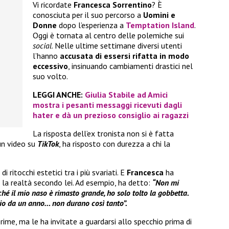
Vi ricordate
Francesca Sorrentino
? È
conosciuta per il suo percorso a
Uomini e
Donne
dopo l’esperienza a
Temptation Island
.
Oggi è tornata al centro delle polemiche sui
social
. Nelle ultime settimane diversi utenti
l’hanno
accusata di essersi rifatta in modo
eccessivo
, insinuando cambiamenti drastici nel
suo volto.
LEGGI ANCHE:
Giulia Stabile ad Amici
mostra i pesanti messaggi ricevuti dagli
hater e dà un prezioso consiglio ai ragazzi
La risposta dell’ex tronista non si è fatta
 un video su
TikTok
, ha risposto con durezza a chi la
 ritocchi estetici tra i più svariati. E
Francesca
ha
è la realtà secondo lei. Ad esempio, ha detto:
“Non mi
ché il mio naso è rimasto grande, ho solo tolto la gobbetta.
accio da un anno… non durano così tanto”.
rime, ma le ha invitate a guardarsi allo specchio prima di