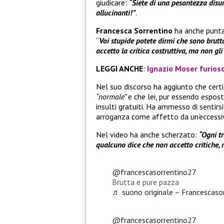
giudicare:
“Siete di una pesantezza disum
allucinanti!”
.
Francesca Sorrentino
ha anche puntat
“
Voi stupide potete dirmi che sono brutt
accetto la critica costruttiva, ma non gli in
LEGGI ANCHE
:
Ignazio Moser furioso
Nel suo discorso ha aggiunto che cer
“normale”
e che lei, pur essendo espost
insulti gratuiti. Ha ammesso di sentirsi
arroganza come affetto da un’eccessiv
Nel video ha anche scherzato:
“Ogni t
qualcuno dice che non accetto critiche,
@francescasorrentino27
Brutta e pure pazza
♬ suono originale – Francescaso
@francescasorrentino27