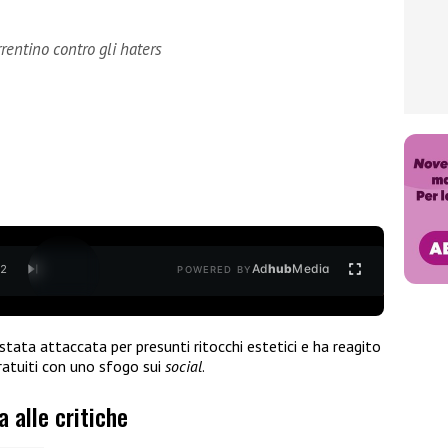
rentino contro gli haters
Ad
hub
Media
/
2
POWERED BY
stata attaccata per presunti ritocchi estetici e ha reagito
gratuiti con uno sfogo sui
social
.
 alle critiche