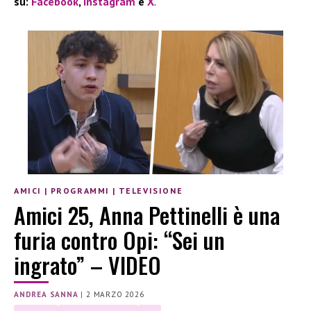
su:
Facebook
,
Instagram
e
X
.
AMICI
|
PROGRAMMI
|
TELEVISIONE
Amici 25, Anna Pettinelli è una
furia contro Opi: “Sei un
ingrato” – VIDEO
ANDREA SANNA
|
2 MARZO 2026