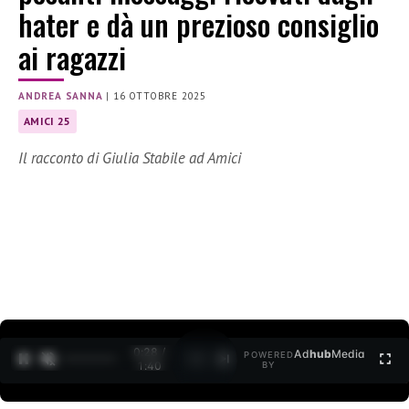
hater e dà un prezioso consiglio
ai ragazzi
ANDREA SANNA
|
16 OTTOBRE 2025
AMICI 25
Il racconto di Giulia Stabile ad Amici
0:29 /
Ad
hub
Media
POWERED
1
/
2
1:40
BY