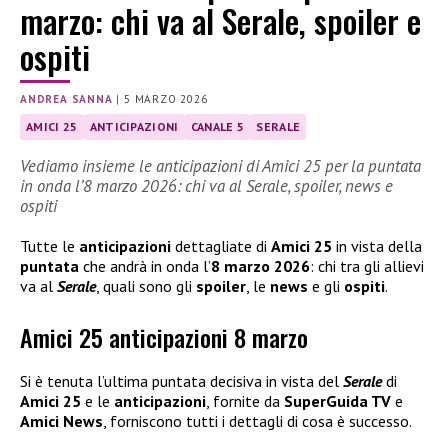
marzo: chi va al Serale, spoiler e
ospiti
ANDREA SANNA
|
5 MARZO 2026
AMICI 25
ANTICIPAZIONI
CANALE 5
SERALE
Vediamo insieme le anticipazioni di Amici 25 per la puntata
in onda l’8 marzo 2026: chi va al Serale, spoiler, news e
ospiti
Tutte le
anticipazioni
dettagliate di
Amici 25
in vista della
puntata
che andrà in onda l’
8 marzo 2026
: chi tra gli allievi
va al
Serale
, quali sono gli
spoiler
, le
news
e gli
ospiti
.
Amici 25 anticipazioni 8 marzo
Si è tenuta l’ultima puntata decisiva in vista del
Serale
di
Amici 25
e le
anticipazioni
, fornite da
SuperGuida TV
e
Amici News
, forniscono tutti i dettagli di cosa è successo.