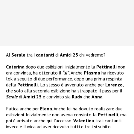
Al
Serale
tra i
cantanti
di
Amici 25
chi vedremo?
Caterina
dopo due esibizioni, inizialmente la
Pettinelli
non
era convinta, ha ottenuto il
“sì”
. Anche
Plasma
ha ricevuto
l’ok a seguito di due performance, dopo una prima respinta
della
Pettinelli.
Lo stesso è avvenuto anche per
Lorenzo
,
che solo alla seconda esibizione ha strappato il pass per il
Serale
di
Amici 25
e convinto sia
Rudy
che
Anna
.
Fatica anche per
Elena
. Anche lei ha dovuto realizzare due
esibizioni. Inizialmente non aveva convinto la
Pettinelli
, ma
poi è arrivato anche qui l’accesso.
Valentina
tra i cantanti
invece è l’unica ad aver ricevuto tutti e tre i
sì
subito.