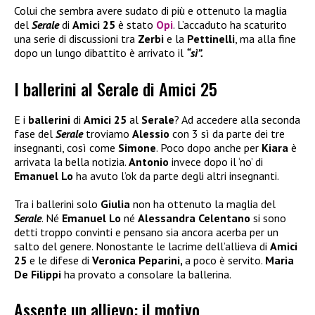
Colui che sembra avere sudato di più e ottenuto la maglia
del
Serale
di
Amici 25
è stato
Opi
. L’accaduto ha scaturito
una serie di discussioni tra
Zerbi
e la
Pettinelli
, ma alla fine
dopo un lungo dibattito è arrivato il
“sì”.
I ballerini al Serale di Amici 25
E i
ballerini
di
Amici 25
al
Serale
? Ad accedere alla seconda
fase del
Serale
troviamo
Alessio
con 3 sì da parte dei tre
insegnanti, così come
Simone
. Poco dopo anche per
Kiara
è
arrivata la bella notizia.
Antonio
invece dopo il ‘no’ di
Emanuel Lo
ha avuto l’ok da parte degli altri insegnanti.
Tra i ballerini solo
Giulia
non ha ottenuto la maglia del
Serale
. Né
Emanuel Lo
né
Alessandra Celentano
si sono
detti troppo convinti e pensano sia ancora acerba per un
salto del genere. Nonostante le lacrime dell’allieva di
Amici
25
e le difese di
Veronica Peparini,
a poco è servito.
Maria
De Filippi
ha provato a consolare la ballerina.
Assente un allievo: il motivo