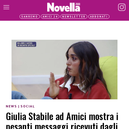
SANREMO
AMICI 24
NEWSLETTER
ABBONATI
NEWS
|
SOCIAL
Giulia Stabile ad Amici mostra i
pesanti messaggi ricevuti dagli