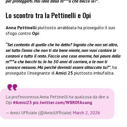
per proteggerti. Hai idea della m***a che becco io?”
.
Lo scontro tra la Pettinelli e Opi
Anna Pettinelli
piuttosto arrabbiata ha proseguito il suo
sfogo contro
Opi
:
“Sei contento di quello che ho detto? Ingrato che non sei altro,
sei tutto l’anno che non ti sta bene niente, non vuoi cantare le
canzoni e tutto il resto. Faccio una cosa enorme, hai paura della
m***a che becchi tu. Io ho 50 anni di carriera, a te non ti
conosce nessuno. Ma perché dovresti essere attaccato tu?”
, ha
proseguito l’insegnante di
Amici 25
piuttosto imbufalita.
La professoressa Anna Pettinelli ha qualcosa da dire a
Opi
#Amici25
pic.twitter.com/W8R0fAsang
— Amici Ufficiale (@AmiciUfficiale)
March 2, 2026