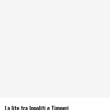
La lite tra Ippoliti e Timperi