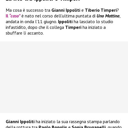
Ma cosa è successo tra
Gianni Ippoliti
e
Tiberio Timperi
?
Il
“caso”
è nato nel corso dell’ultima puntata di
Uno Mattina
,
andata in onda l’11 giugno.
Ippoliti
ha lasciato lo studio
infastidito, dopo che il collega
Timperi
ha iniziato a
sbuffare lì accanto.
Gianni Ippoliti
ha iniziato la sua rassegna stampa parlando
della rottura tra
Paolo Bonolis
e
Sonia Bruganelli,
quando