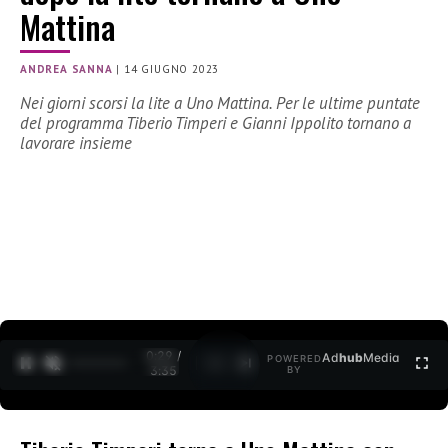
Mattina
ANDREA SANNA
|
14 GIUGNO 2023
Nei giorni scorsi la lite a Uno Mattina. Per le ultime puntate
del programma Tiberio Timperi e Gianni Ippolito tornano a
lavorare insieme
0:30 /
Ad
hub
Media
POWERED
1
/
2
3:35
BY