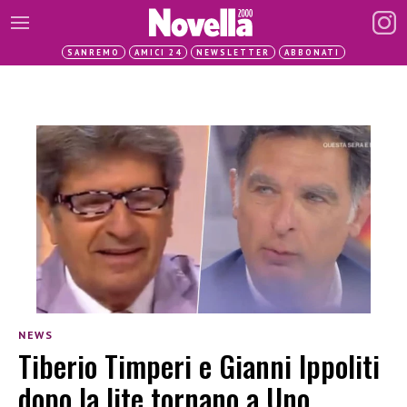
SANREMO
AMICI 24
NEWSLETTER
ABBONATI
NEWS
Tiberio Timperi e Gianni Ippoliti
dopo la lite tornano a Uno