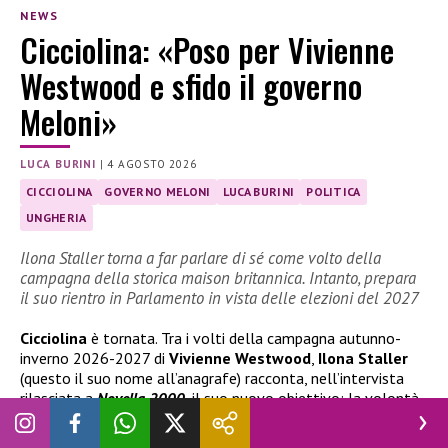
NEWS
Cicciolina: «Poso per Vivienne
Westwood e sfido il governo
Meloni»
LUCA BURINI
|
4 AGOSTO 2026
CICCIOLINA
GOVERNO MELONI
LUCA BURINI
POLITICA
UNGHERIA
Ilona Staller torna a far parlare di sé come volto della
campagna della storica maison britannica. Intanto, prepara
il suo rientro in Parlamento in vista delle elezioni del 2027
Cicciolina
è tornata. Tra i volti della campagna autunno-
inverno 2026-2027 di
Vivienne Westwood
,
Ilona Staller
(questo il suo nome all’anagrafe) racconta, nell’intervista
rilasciata a
Novella 2000
, il suo nuovo obiettivo: la volontà
di ricandidarsi alle prossime elezioni politiche per fare ritorno
in Parlamento, dopo l’esperienza da deputata nella X