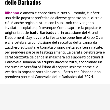
delle Barbados
Rihanna
è amata e conosciuta in tutto il mondo, è infatti
una delle popstar preferite da diverse generazioni e, oltre a
ciò, è anche regina di stile, con i suoi look che vengono
invidiati e copiai un pò ovunque. Come saprete la popstar è
originaria delle
isole Barbados
e, in occasione del Grand
Kadooment Day, ovvero la festa che pone fine al Crop Over
e che celebra la conclusione del raccolto della canna da
zucchero sull’isola, è tornata proprio nella sua terra natale,
per prendere parte ai festeggiamenti. La parata celebrativa è
caratterizzata da bande in maschera ed elaborati costumi di
Carnevale. Rihanna ha stupido davvero tutti, sfoggiando un
costume mozzafiato! Prima di scoprire insieme come si è
vestita la popstar, sottolineiamo il fatto che Rihanna non
prendeva parte al Carnevale delle Barbados dal 2024.