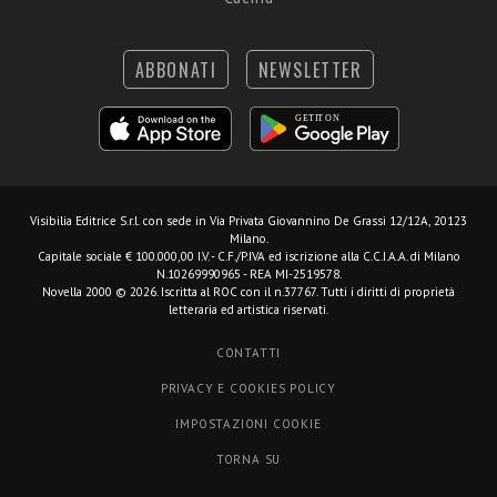
ABBONATI
NEWSLETTER
Visibilia Editrice S.r.l.
con sede in Via Privata Giovannino De Grassi 12/12A, 20123
Milano.
Capitale sociale € 100.000,00 I.V. - C.F./P.IVA ed iscrizione alla C.C.I.A.A. di Milano
N.10269990965 - REA MI-2519578.
Novella 2000 © 2026. Iscritta al ROC con il n.37767. Tutti i diritti di proprietà
letteraria ed artistica riservati.
CONTATTI
PRIVACY E COOKIES POLICY
IMPOSTAZIONI COOKIE
TORNA SU