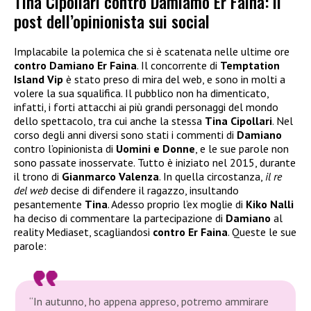
Tina Cipollari contro Damiamo Er Faina: il
post dell’opinionista sui social
Implacabile la polemica che si è scatenata nelle ultime ore
contro Damiano Er Faina
. Il concorrente di
Temptation
Island Vip
è stato preso di mira del web, e sono in molti a
volere la sua squalifica. Il pubblico non ha dimenticato,
infatti, i forti attacchi ai più grandi personaggi del mondo
dello spettacolo, tra cui anche la stessa
Tina Cipollari
. Nel
corso degli anni diversi sono stati i commenti di
Damiano
contro l’opinionista di
Uomini e Donne
, e le sue parole non
sono passate inosservate. Tutto è iniziato nel 2015, durante
il trono di
Gianmarco Valenza
. In quella circostanza,
il re
del web
decise di difendere il ragazzo, insultando
pesantemente
Tina
. Adesso proprio l’ex moglie di
Kiko Nalli
ha deciso di commentare la partecipazione di
Damiano
al
reality Mediaset, scagliandosi
contro Er Faina
. Queste le sue
parole:
“In autunno, ho appena appreso, potremo ammirare