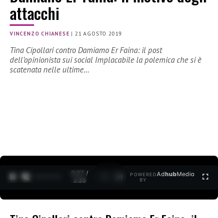
attacchi
VINCENZO CHIANESE
|
21 AGOSTO 2019
Tina Cipollari contro Damiamo Er Faina: il post
dell’opinionista sui social Implacabile la polemica che si è
scatenata nelle ultime…
0:27 /
Ad
hub
Media
POWERED
1
/
2
3:35
BY