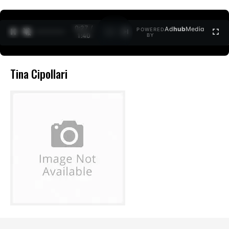
0:27 /
Ad
hub
Media
POWERED
1
/
2
1:40
BY
Tina Cipollari