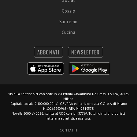
Social
Gossip
Sanremo
Cucina
ABBONATI
NEWSLETTER
Visibilia Editrice S.r.l.
con sede in Via Privata Giovannino De Grassi 12/12A, 20123
Milano.
Capitale sociale € 100.000,00 I.V. - C.F./P.IVA ed iscrizione alla C.C.I.A.A. di Milano
N.10269990965 - REA MI-2519578.
Novella 2000 © 2026. Iscritta al ROC con il n.37767. Tutti i diritti di proprietà
letteraria ed artistica riservati.
CONTATTI