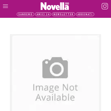
SANREMO
AMICI 24
NEWSLETTER
ABBONATI