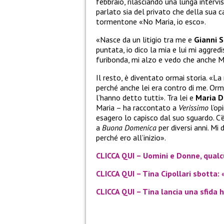
febbraio, rilasciando una lunga intervi
parlato sia del privato che della sua c
tormentone «No Maria, io esco».
«Nasce da un litigio tra me e
Gianni S
puntata, io dico la mia e lui mi aggred
furibonda, mi alzo e vedo che anche Ma
Il resto, è diventato ormai storia. «La 
perché anche lei era contro di me. Orma
l’hanno detto tutti». Tra lei e
Maria De
Maria – ha raccontato a
Verissimo
l’op
esagero lo capisco dal suo sguardo. C
a
Buona Domenica
per diversi anni. Mi
perché ero all’inizio».
CLICCA QUI – Uomini e Donne, qualc
CLICCA QUI – Tina Cipollari sbotta:
CLICCA QUI – Tina lancia una sfida