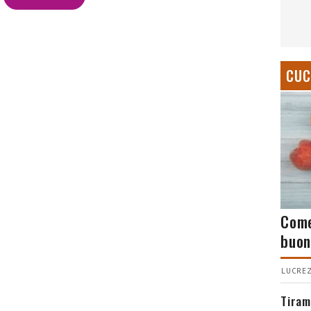
CUC
Come
buon
LUCREZ
Tiram