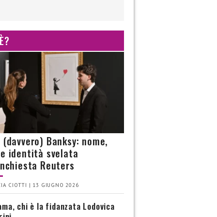
 È?
è (davvero) Banksy: nome,
 e identità svelata
’inchiesta Reuters
IA CIOTTI | 13 GIUGNO 2026
ma, chi è la fidanzata Lodovica
rini