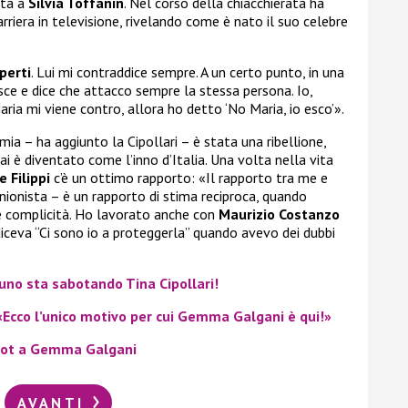
sta a
Silvia Toffanin
. Nel corso della chiacchierata ha
arriera in televisione, rivelando come è nato il suo celebre
perti
. Lui mi contraddice sempre. A un certo punto, in una
isce e dice che attacco sempre la stessa persona. Io,
ria mi viene contro, allora ho detto ‘No Maria, io esco’».
mia – ha aggiunto la Cipollari – è stata una ribellione,
i è diventato come l’inno d’Italia. Una volta nella vita
 Filippi
c’è un ottimo rapporto: «Il rapporto tra me e
inionista – è un rapporto di stima reciproca, quando
’è complicità. Ho lavorato anche con
Maurizio Costanzo
 diceva “Ci sono io a proteggerla” quando avevo dei dubbi
uno sta sabotando Tina Cipollari!
 «Ecco l’unico motivo per cui Gemma Galgani è qui!»
 hot a Gemma Galgani
AVANTI