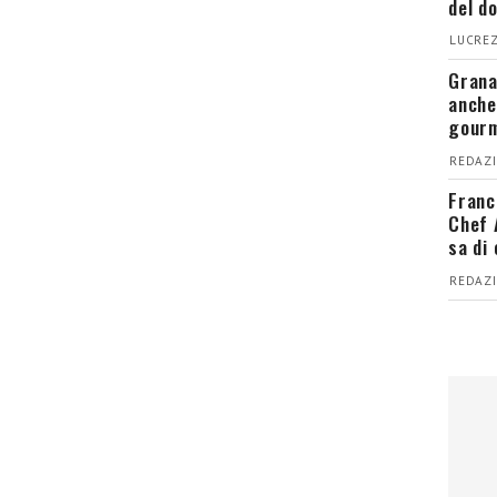
del d
LUCREZ
Grana
anche
gour
REDAZI
Franc
Chef 
sa di
REDAZI