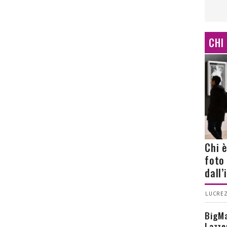
CHI
Chi 
foto
dall
LUCREZ
BigMa
Lazze