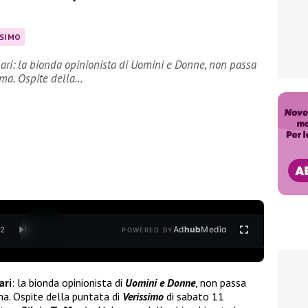
SSIMO
lari: la bionda opinionista di Uomini e Donne, non passa
mma. Ospite della…
Ad
hub
Media
/
2
POWERED BY
ari
: la bionda opinionista di
Uomini e Donne
, non passa
ma. Ospite della puntata di
Verissimo
di sabato 11