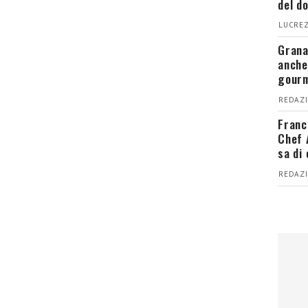
del d
LUCREZ
Grana
anche
gour
REDAZI
Franc
Chef 
sa di
REDAZI