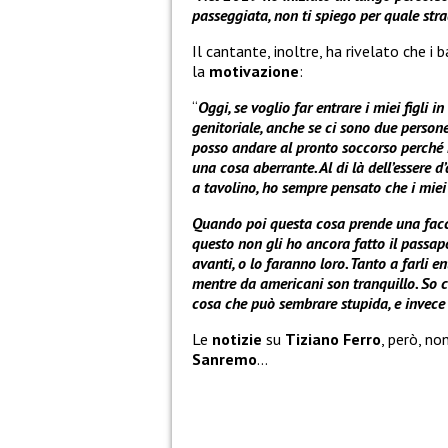
passeggiata, non ti spiego per quale str
Il cantante, inoltre, ha rivelato che i 
la
motivazione
:
“
Oggi, se voglio far entrare i miei figli i
genitoriale, anche se ci sono due persone
posso andare al pronto soccorso perché m
una cosa aberrante. Al di là dell’essere 
a tavolino, ho sempre pensato che i miei d
Quando poi questa cosa prende una faccia,
questo non gli ho ancora fatto il passapo
avanti, o lo faranno loro. Tanto a farli 
mentre da americani son tranquillo. So c
cosa che può sembrare stupida, e invece 
Le
notizie
su
Tiziano Ferro
, però, no
Sanremo
…