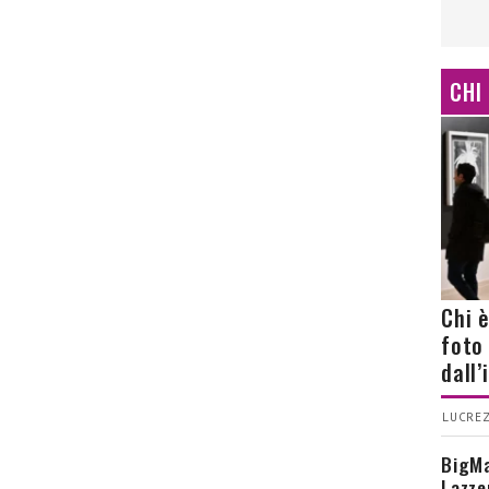
CHI
Chi 
foto
dall
LUCREZ
BigMa
Lazze