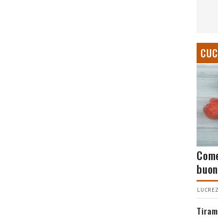
CUC
Come
buon
LUCREZ
Tiram