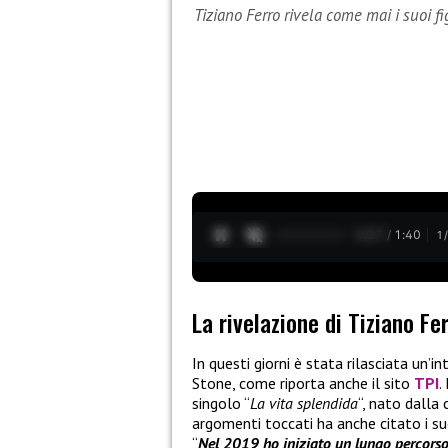
Tiziano Ferro rivela come mai i suoi f
0:28 / 1:40
1
La rivelazione di Tiziano Fe
In questi giorni è stata rilasciata un’i
Stone, come riporta anche il sito
TPI
.
singolo “
La vita splendida
“, nato dalla 
argomenti toccati ha anche citato i s
“
Nel 2019 ho iniziato un lungo percorso