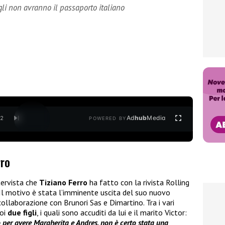
igli non avranno il passaporto italiano
Ad
hub
Media
/
2
POWERED BY
rro
ntervista che
Tiziano Ferro
ha fatto con la rivista Rolling
 Il motivo è stata l’imminente uscita del suo nuovo
collaborazione con Brunori Sas e Dimartino. Tra i vari
uoi
due figli
, i quali sono accuditi da lui e il marito Victor:
 per avere Margherita e Andres, non è certo stata una