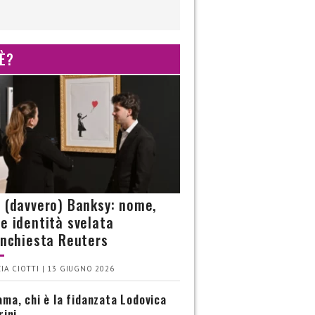
 È?
è (davvero) Banksy: nome,
 e identità svelata
’inchiesta Reuters
IA CIOTTI | 13 GIUGNO 2026
ma, chi è la fidanzata Lodovica
rini