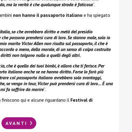
ada, ma la verità è che qualunque strada è faticosa
“.
bambini
non hanno il passaporto italiano
e ha spiegato
n Italia, so che avrebbero diritto a metà del presidio
 che possono prendersi cura di loro. Se stanno male, solo io
io marito Victor Allen non risulta sul passaporto, il che è
d’accordo o meno, della morale, di un senso di colpa costruito
iritti non tolgono nulla a quelli degli altri.
 che è quella dei tuoi bimbi, è allora che ti ferisce. Per
rto italiano anche se ne hanno diritto. Forse lo farò più
entrare col passaporto italiano avrebbero solo svantaggi,
he, se vengo in tour, Victor può prendersi cura di loro… È una
mi fa soffrire da morire
“.
n finiscono qui e alcune riguardano il
Festival di
AVANTI