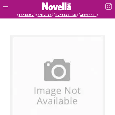
SANREMO
AMICI 24
NEWSLETTER
ABBONATI