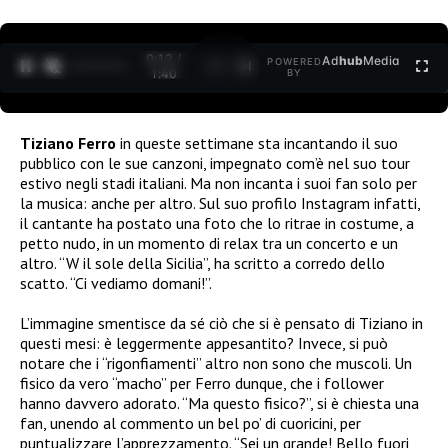
0:12 /
Ad
hub
Media
POWERED
1
/
2
1:40
BY
Tiziano Ferro
in queste settimane sta incantando il suo
pubblico con le sue canzoni, impegnato com’è nel suo tour
estivo negli stadi italiani. Ma non incanta i suoi fan solo per
la musica: anche per altro. Sul suo profilo Instagram infatti,
il cantante ha postato una foto che lo ritrae in costume, a
petto nudo, in un momento di relax tra un concerto e un
altro. “W il sole della Sicilia”, ha scritto a corredo dello
scatto. “Ci vediamo domani!”.
L’immagine smentisce da sé ciò che si è pensato di Tiziano in
questi mesi: è leggermente appesantito? Invece, si può
notare che i “rigonfiamenti” altro non sono che muscoli. Un
fisico da vero “macho” per Ferro dunque, che i follower
hanno davvero adorato. “Ma questo fisico?”, si è chiesta una
fan, unendo al commento un bel po’ di cuoricini, per
puntualizzare l’apprezzamento. “Sei un grande! Bello fuori