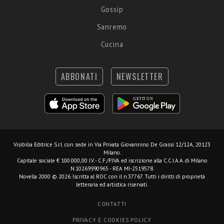
Gossip
Sanremo
Cucina
ABBONATI
NEWSLETTER
Visibilia Editrice S.r.l.
con sede in Via Privata Giovannino De Grassi 12/12A, 20123
Milano.
Capitale sociale € 100.000,00 I.V. - C.F./P.IVA ed iscrizione alla C.C.I.A.A. di Milano
N.10269990965 - REA MI-2519578.
Novella 2000 © 2026. Iscritta al ROC con il n.37767. Tutti i diritti di proprietà
letteraria ed artistica riservati.
CONTATTI
PRIVACY E COOKIES POLICY