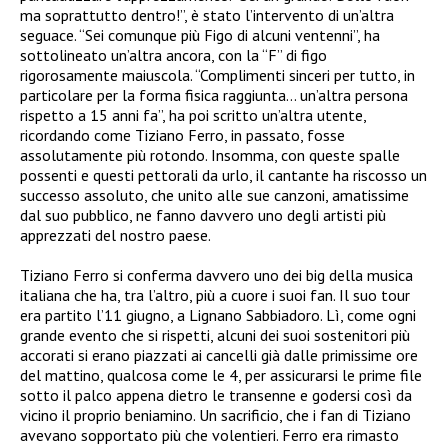
ma soprattutto dentro!”, è stato l’intervento di un’altra
seguace. “Sei comunque più Figo di alcuni ventenni”, ha
sottolineato un’altra ancora, con la “F” di figo
rigorosamente maiuscola. “Complimenti sinceri per tutto, in
particolare per la forma fisica raggiunta… un’altra persona
rispetto a 15 anni fa”, ha poi scritto un’altra utente,
ricordando come Tiziano Ferro, in passato, fosse
assolutamente più rotondo. Insomma, con queste spalle
possenti e questi pettorali da urlo, il cantante ha riscosso un
successo assoluto, che unito alle sue canzoni, amatissime
dal suo pubblico, ne fanno davvero uno degli artisti più
apprezzati del nostro paese.
Tiziano Ferro si conferma davvero uno dei big della musica
italiana che ha, tra l’altro, più a cuore i suoi fan. Il suo tour
era partito l’11 giugno, a Lignano Sabbiadoro. Lì, come ogni
grande evento che si rispetti, alcuni dei suoi sostenitori più
accorati si erano piazzati ai cancelli già dalle primissime ore
del mattino, qualcosa come le 4, per assicurarsi le prime file
sotto il palco appena dietro le transenne e godersi così da
vicino il proprio beniamino. Un sacrificio, che i fan di Tiziano
avevano sopportato più che volentieri. Ferro era rimasto