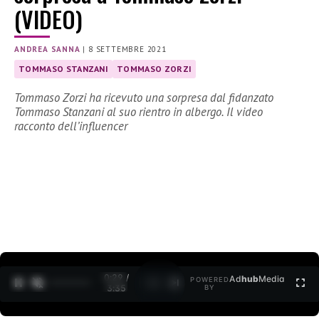
(VIDEO)
ANDREA SANNA
|
8 SETTEMBRE 2021
TOMMASO STANZANI
TOMMASO ZORZI
Tommaso Zorzi ha ricevuto una sorpresa dal fidanzato
Tommaso Stanzani al suo rientro in albergo. Il video
racconto dell’influencer
0:31 /
Ad
hub
Media
POWERED
1
/
2
3:35
BY