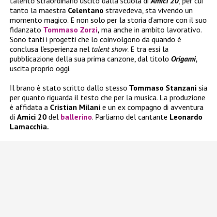
talento straordinario uscito dalla scuola di
Amici 20
, per cui
tanto la maestra
Celentano
stravedeva, sta vivendo un
momento magico. E non solo per la storia d’amore con il suo
fidanzato
Tommaso Zorzi
,
ma anche in ambito lavorativo.
Sono tanti i progetti che lo coinvolgono da quando è
conclusa l’esperienza nel
talent show
. E tra essi la
pubblicazione della sua prima canzone, dal titolo
Origami
,
uscita proprio oggi.
Il brano è stato scritto dallo stesso
Tommaso Stanzani
sia
per quanto riguarda il testo che per la musica. La produzione
è affidata a
Cristian Milani
e un ex compagno di avventura
di
Amici 20
del
ballerino
. Parliamo del cantante
Leonardo
Lamacchia.