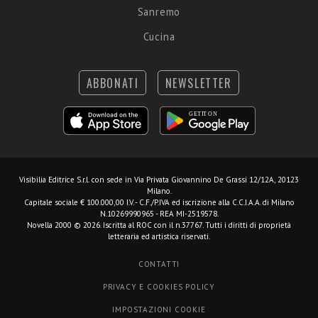
Sanremo
Cucina
ABBONATI
NEWSLETTER
Visibilia Editrice S.r.l.
con sede in Via Privata Giovannino De Grassi 12/12A, 20123
Milano.
Capitale sociale € 100.000,00 I.V. - C.F./P.IVA ed iscrizione alla C.C.I.A.A. di Milano
N.10269990965 - REA MI-2519578.
Novella 2000 © 2026. Iscritta al ROC con il n.37767. Tutti i diritti di proprietà
letteraria ed artistica riservati.
CONTATTI
PRIVACY E COOKIES POLICY
IMPOSTAZIONI COOKIE