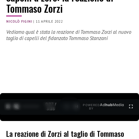
Tommaso Zorzi
NICOLÒ FIGINI
|
11 APRILE 2022
Vediamo qual è stata la reazione di Tommaso Zorzi al nuovo
taglio di capelli del fidanzato Tommaso Stanzani
0:28 /
Ad
hub
Media
POWERED
1
/
2
3:35
BY
La reazione di Zorzi al taglio di Tommaso