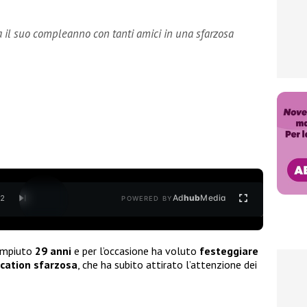
a il suo compleanno con tanti amici in una sfarzosa
Ad
hub
Media
/
2
POWERED BY
ompiuto
29 anni
e per l’occasione ha voluto
festeggiare
ocation sfarzosa
, che ha subito attirato l’attenzione dei