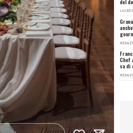
del d
LUCREZ
Grana
anche
gour
REDAZI
Franc
Chef 
sa di
REDAZI