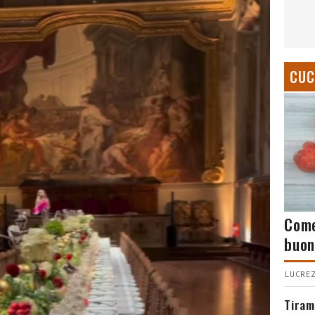
CUC
Come
buon
LUCREZ
Tiram