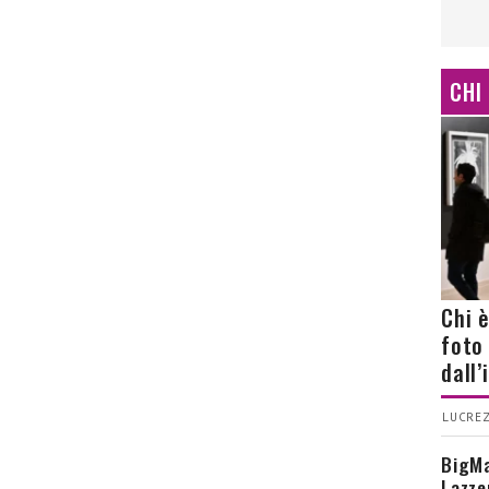
CHI
Chi 
foto
dall
LUCREZ
BigMa
Lazze