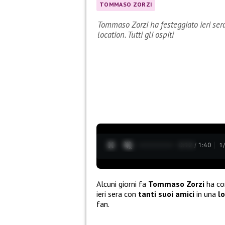
TOMMASO ZORZI
Tommaso Zorzi ha festeggiato ieri ser
location. Tutti gli ospiti
0:14 / 1:40
1
Alcuni giorni fa
Tommaso Zorzi
ha c
ieri sera con
tanti suoi amici
in una
l
fan.