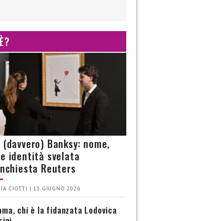
 È?
è (davvero) Banksy: nome,
 e identità svelata
’inchiesta Reuters
IA CIOTTI | 13 GIUGNO 2026
ma, chi è la fidanzata Lodovica
rini