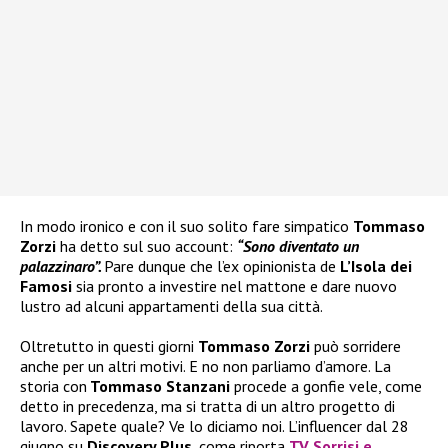
In modo ironico e con il suo solito fare simpatico
Tommaso
Zorzi
ha detto sul suo account:
“Sono diventato un
palazzinaro”.
Pare dunque che l’ex opinionista de
L’Isola dei
Famosi
sia pronto a investire nel mattone e dare nuovo
lustro ad alcuni appartamenti della sua città.
Oltretutto in questi giorni
Tommaso Zorzi
può sorridere
anche per un altri motivi. E no non parliamo d’amore. La
storia con
Tommaso Stanzani
procede a gonfie vele, come
detto in precedenza, ma si tratta di un altro progetto di
lavoro. Sapete quale? Ve lo diciamo noi. L’influencer dal 28
giugno su
Discovery Plus
, come riporta
TV Sorrisi e