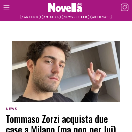
SANREMO
AMICI 24
NEWSLETTER
ABBONATI
NEWS
Tommaso Zorzi acquista due
case a Milano (ma non per lui)