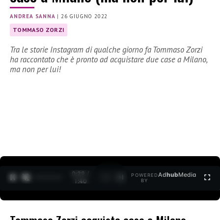
ANDREA SANNA
|
26 GIUGNO 2022
TOMMASO ZORZI
Tra le storie Instagram di qualche giorno fa Tommaso Zorzi
ha raccontato che è pronto ad acquistare due case a Milano,
ma non per lui!
0:30 /
Ad
hub
Media
POWERED
1
/
2
1:40
BY