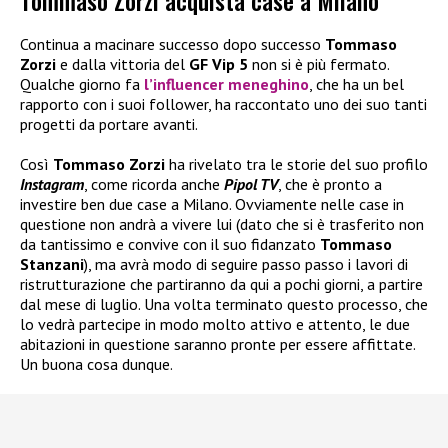
Tommaso Zorzi acquista case a Milano
Continua a macinare successo dopo successo
Tommaso
Zorzi
e dalla vittoria del
GF Vip 5
non si è più fermato.
Qualche giorno fa
l’influencer meneghino
, che ha un bel
rapporto con i suoi follower, ha raccontato uno dei suo tanti
progetti da portare avanti.
Così
Tommaso Zorzi
ha rivelato tra le storie del suo profilo
Instagram
, come ricorda anche
Pipol TV
, che è pronto a
investire ben due case a Milano. Ovviamente nelle case in
questione non andrà a vivere lui (dato che si è trasferito non
da tantissimo e convive con il suo fidanzato
Tommaso
Stanzani
), ma avrà modo di seguire passo passo i lavori di
ristrutturazione che partiranno da qui a pochi giorni, a partire
dal mese di luglio. Una volta terminato questo processo, che
lo vedrà partecipe in modo molto attivo e attento, le due
abitazioni in questione saranno pronte per essere affittate.
Un buona cosa dunque.