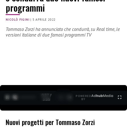
programmi
NICOLÒ FIGINI
|
5 APRILE 2022
Tommaso Zorzi ha annunciato che condurrà, su Real time, le
versioni italiane di due famosi programmi TV
0:27 /
Ad
hub
Media
POWERED
1
/
2
3:35
BY
Nuovi progetti per Tommaso Zorzi