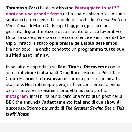
Tommaso Zorzi
ha da pochissimo
festeggiato i suoi
27
anni
con una grande festa
nella quale abbiamo visto tanti
suoi amici provenienti dal mondo del web, del
Grande Fratello
Vip
e
Amici
di Maria De Filippi. Oggi, però, per lui è una
giornata di grandi notizie sotto il punto di vista lavorativo.
Dopo la sua esperienza come concorrente e vincitore del
GF
Vip 5
, infatti, è stato
opinionista de L’Isola dei Famosi
.
Ma non solo. Ha anche condotto un
programma tutto suo
su Mediaset Infinity
.
In seguito è approdato su
Real Time
e
Discovery+
con la
prima
edizione italiana
di
Drag Race
insieme a Priscilla e
Chiara Francini. La trasmissione tornerà presto con un’altra
stagione. Nel frattempo, però, l’influencer si prepara per un
paio di nuovi entusiasmanti progetti. Sul suo profilo
Instagram
, infatti, ha pubblicato una foto di un post della
BBC che annuncia
l’adattamento italiano
di due
show di
successo
. Stiamo parlando di
The Greatest Sewing Bee
e
This
is MY House
.