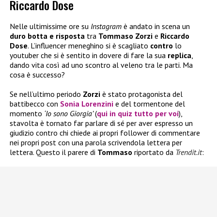
Riccardo Dose
Nelle ultimissime ore su
Instagram
è andato in scena un
duro botta e risposta
tra
Tommaso Zorzi
e
Riccardo
Dose
. L’influencer meneghino si è scagliato
contro
lo
youtuber che si è sentito in dovere di fare la sua
replica
,
dando vita così ad uno scontro al veleno tra le parti. Ma
cosa è successo?
Se nell’ultimo periodo
Zorzi
è stato protagonista del
battibecco con
Sonia Lorenzini
e del tormentone del
momento
‘Io sono Giorgia’
(
qui in quiz tutto per voi
),
stavolta è tornato far parlare di sé per aver espresso un
giudizio contro chi chiede ai propri follower di commentare
nei propri post con una parola scrivendola lettera per
lettera. Questo il parere di
Tommaso
riportato da
Trendit.it
: