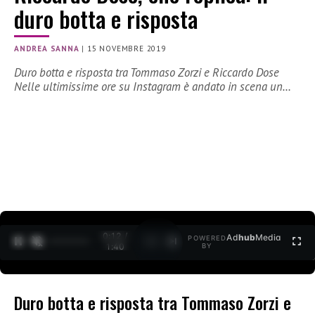
duro botta e risposta
ANDREA SANNA
|
15 NOVEMBRE 2019
Duro botta e risposta tra Tommaso Zorzi e Riccardo Dose
Nelle ultimissime ore su Instagram è andato in scena un…
0:12 /
Ad
hub
Media
POWERED
1
/
2
1:40
BY
Duro botta e risposta tra Tommaso Zorzi e