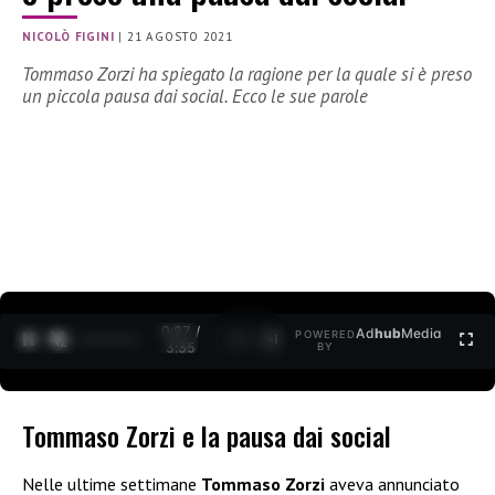
NICOLÒ FIGINI
|
21 AGOSTO 2021
Tommaso Zorzi ha spiegato la ragione per la quale si è preso
un piccola pausa dai social. Ecco le sue parole
0:27 /
Ad
hub
Media
POWERED
1
/
2
3:35
BY
Tommaso Zorzi e la pausa dai social
Nelle ultime settimane
Tommaso Zorzi
aveva annunciato