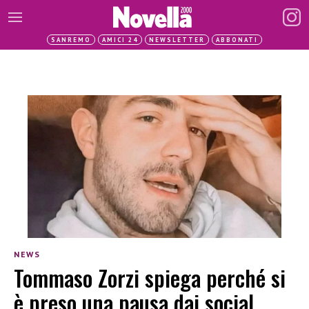
SANREMO
AMICI 24
NEWSLETTER
ABBONATI
NEWS
Tommaso Zorzi spiega perché si
è preso una pausa dai social