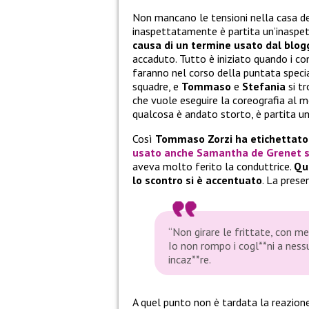
Non mancano le tensioni nella casa d
inaspettatamente è partita un’inaspe
causa di un termine usato dal blog
accaduto. Tutto è iniziato quando i co
faranno nel corso della puntata speci
squadre, e
Tommaso
e
Stefania
si t
che vuole eseguire la coreografia al m
qualcosa è andato storto, è partita u
Così
Tommaso Zorzi ha etichettat
usato anche
Samantha de Grenet
s
aveva molto ferito la conduttrice.
Que
lo scontro si è accentuato
. La prese
“Non girare le frittate, con m
Io non rompo i cogl**ni a ness
incaz**re.
A quel punto non è tardata la reazion