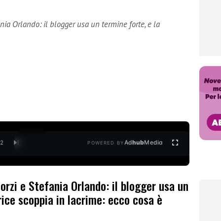
nia Orlando: il blogger usa un termine forte, e la
Ad
hub
Media
/
2
POWERED BY
orzi e Stefania Orlando: il blogger usa un
rice scoppia in lacrime: ecco cosa è