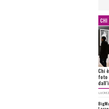
CHI
Chi 
foto
dall
LUCREZ
BigMa
Lazze