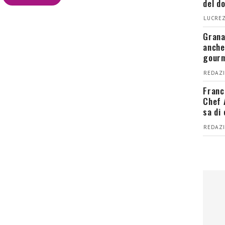
del d
LUCREZ
Grana
anche
gour
REDAZI
Franc
Chef 
sa di
REDAZI