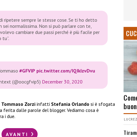
di ripetere sempre le stesse cose. Se ti ho detto
 sei normalissima. Non si può parlare con te,
CUC
Io volevo cambiare due passi perché è più facile per
 tu”.
e Tommaso
#GFVIP
pic.twitter.com/IQIkIzvDvu
ontext (@oocgfvip5)
December 30, 2020
Come
n
Tommaso Zorzi
infatti
Stefania Orlando
si è sfogata
buon
 ferita dalle parole del blogger. Vediamo cosa è
a i due.
LUCREZ
Tiram
AVANTI