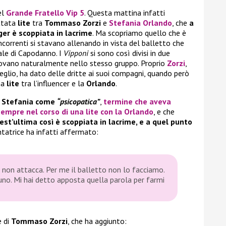
el
Grande Fratello Vip 5
. Questa mattina infatti
ttata
lite
tra
Tommaso Zorzi
e
Stefania Orlando
, che
a
ger è scoppiata in lacrime
. Ma scopriamo quello che è
ncorrenti si stavano allenando in vista del balletto che
ale di Capodanno. I
Vipponi
si sono così divisi in due
rovano naturalmente nello stesso gruppo. Proprio
Zorzi
,
eglio, ha dato delle dritte ai suoi compagni, quando però
na
lite
tra l’influencer e la
Orlando
.
o Stefania come
“psicopatica”
,
termine che aveva
empre nel corso di una lite con la
Orlando
, e che
st’ultima così è scoppiata in lacrime, e a quel punto
ntatrice ha infatti affermato:
e non attacca. Per me il balletto non lo facciamo.
uno. Mi hai detto apposta quella parola per farmi
e di
Tommaso Zorzi
, che ha aggiunto: