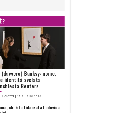
 È?
è (davvero) Banksy: nome,
 e identità svelata
’inchiesta Reuters
IA CIOTTI | 13 GIUGNO 2026
ma, chi è la fidanzata Lodovica
rini