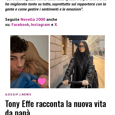
ha migliorato tanto su tutto, soprattutto sul rapportarsi con la
gente e come gestire i sentimenti e le emozioni”.
Seguite
Novella 2000
anche
su:
Facebook
,
Instagram
e
X
.
GOSSIP
|
NEWS
Tony Effe racconta la nuova vita
da papà