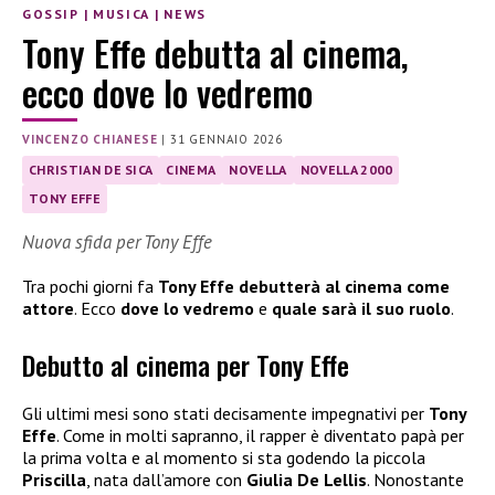
GOSSIP
|
MUSICA
|
NEWS
Tony Effe debutta al cinema,
ecco dove lo vedremo
VINCENZO CHIANESE
|
31 GENNAIO 2026
CHRISTIAN DE SICA
CINEMA
NOVELLA
NOVELLA 2000
TONY EFFE
Nuova sfida per Tony Effe
Tra pochi giorni fa
Tony Effe debutterà al cinema come
attore
. Ecco
dove lo vedremo
e
quale sarà il suo ruolo
.
Debutto al cinema per Tony Effe
Gli ultimi mesi sono stati decisamente impegnativi per
Tony
Effe
. Come in molti sapranno, il rapper è diventato papà per
la prima volta e al momento si sta godendo la piccola
Priscilla
, nata dall’amore con
Giulia De Lellis
. Nonostante