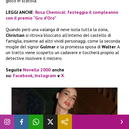
gioco in scatola.
LEGGI ANCHE
:
Rosa Chemical: festeggia il compleanno
con il premio “Gru d’Oro”
Quando però una valanga di neve isola tutta la zona,
Christian
si ritrova bloccato all’interno del castello di
famiglia, insieme ad altri vividi personaggi, come la seconda
moglie del signor
Gulmar
e la promessa sposa di
Walter
. A
un tratto viene scoperto un cadavere e toccherà proprio al
detective risolvere il mistero.
Seguite
Novella 2000
anche
su:
Facebook
,
Instagram
e
X
.