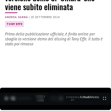
viene subito eliminata
ANDREA SANNA
|
20 SETTEMBRE 2024
TONY EFFE
Prima della pubblicazione ufficiale, è finita online per
sbaglio la versione demo del dissing di Tony Effe. Il tutto è
stato poi rimosso
0:29 /
Ad
hub
Media
POWERED
1
/
2
3:35
BY