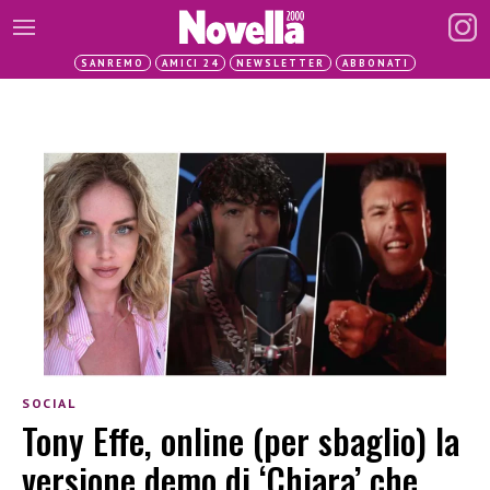
SANREMO
AMICI 24
NEWSLETTER
ABBONATI
SOCIAL
Tony Effe, online (per sbaglio) la
versione demo di ‘Chiara’ che