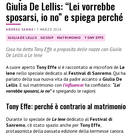
Giulia De Lellis: “Lei vorrebbe
sposarsi, io no” e spiega perché
ANDREA SANNA
|
7 MARZO 2026
GIULIA DE LELLIS
GOSSIP
MATRIMONIO
TONY EFFE
Cosa ha detto Tony Effe a proposito delle nozze con Giulia
De Lellis a Le Iene
A cuore aperto
Tony Effe
si è raccontato ai microfoni de
Le
Iene
nello speciale dedicato al
Festival di Sanremo
. Qui ha
parlato della sua nuova vita da padre accanto a
Giulia De
Lellis
. E sul matrimonio con
l’influencer
ha confidato:
“Lei
vorrebbe sposarsi, io no”
e spiegando le ragioni.
Tony Effe: perché è contrario al matrimonio
Durante lo speciale de
Le Iene
dedicato al
Festival di
Sanremo
, c’è stato spazio anche per
Tony Effe
,
protagonista della passata edizione della kermesse canora.