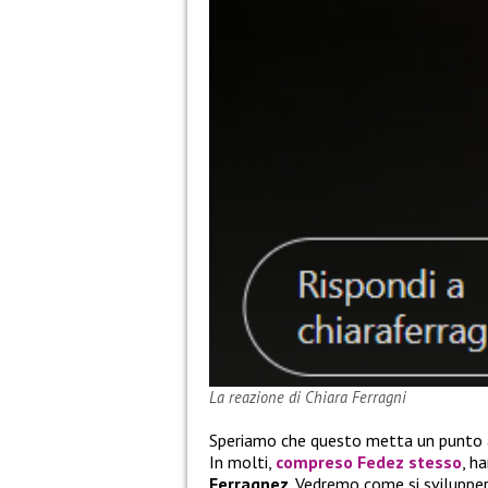
La reazione di Chiara Ferragni
Speriamo che questo metta un punto a
In molti,
compreso
Fedez
stesso
, h
Ferragnez
. Vedremo come si svilupper