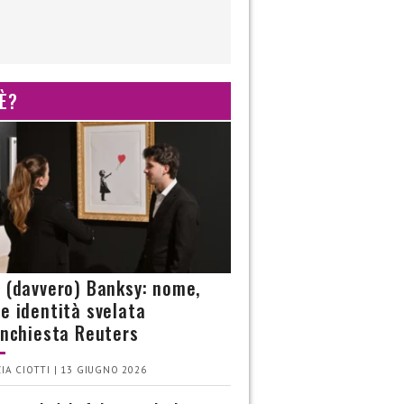
 È?
è (davvero) Banksy: nome,
 e identità svelata
’inchiesta Reuters
IA CIOTTI | 13 GIUGNO 2026