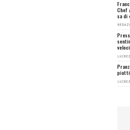
Franc
Chef 
sa di
REDAZI
Press
senti
veloci
LUCREZ
Pranz
piatt
LUCREZ