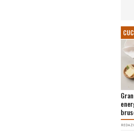
CUC
Gran
ener
brus
REDAZI