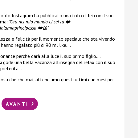
filo Instagram ha pubblicato una foto di lei con il suo
sima:
“Ora nel mio mondo ci sei tu ❤️
lamiaprincipessa ❤️🎀”
lezza e felicità per il momento speciale che sta vivendo
 hanno regalato più di 90 ml like….
nante perché darà alla luce il suo primo figlio….
si gode una bella vacanza all’insegna del relax con il suo
preferita…
iosa che che mai, attendiamo questi ultimi due mesi per
AVANTI