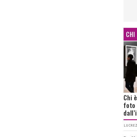
CHI
Chi 
foto
dall
LUCREZ