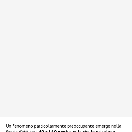
Un fenomeno particolarmente preoccupante emerge nella
fascia d’età tra i
40 e i 60 anni
: quella che lo psicologo