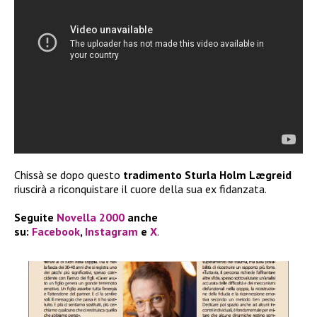
Chissà se dopo questo
tradimento
Sturla Holm Lægreid
riuscirà a riconquistare il cuore della sua ex fidanzata.
Seguite
Novella 2000
anche
su:
Facebook
,
Instagram
e
X
.