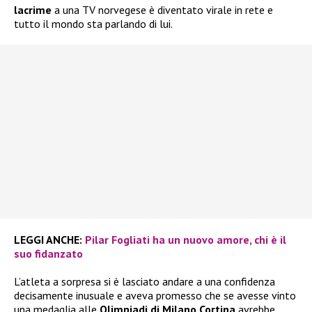
lacrime
a una TV norvegese è diventato virale in rete e
tutto il mondo sta parlando di lui.
LEGGI ANCHE:
Pilar Fogliati ha un nuovo amore, chi è il
suo fidanzato
L’atleta a sorpresa si è lasciato andare a una confidenza
decisamente inusuale e aveva promesso che se avesse vinto
una medaglia alle
Olimpiadi di Milano Cortina
avrebbe