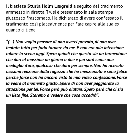
Il biatleta
Sturla Holm Lægreid
a seguito del tradimento
ammesso in diretta TV, si è presentato in sala stampa
piuttosto frastornato. Ha dichiarato di avere confessato il
tradimento così platealmente per fare capire alla sua ex
quanto ci tiene.
“(…) Non voglio pensare di non averci provato, di non aver
tentato tutto per farla tornare da me.
E no
n era mia intenzione
rubare la scena oggi. Spero quindi che questo sia un tormentone
che duri al massimo un giorno o due e poi sarà come una
medaglia d’oro, qualcosa che dura per sempre. Non ho ricevuto
nessuna reazione dalla ragazza che ho menzionato e sono felice
perché forse non ha ancora visto la mia video confessione. Forse
la vedrà al momento giusto. Spero di non aver peggiorato la
situazione per lei. Forse però può aiutare. Spero però che ci sia
un lieto fine. Staremo a vedere che cosa accadrà”.