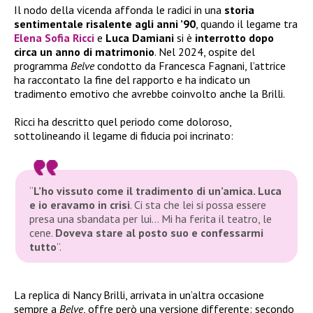
Il nodo della vicenda affonda le radici in una
storia
sentimentale risalente agli anni ’90
, quando il legame tra
Elena Sofia Ricci
e
Luca Damiani
si è
interrotto dopo
circa un anno di matrimonio
. Nel 2024, ospite del
programma
Belve
condotto da Francesca Fagnani, l’attrice
ha raccontato la fine del rapporto e ha indicato un
tradimento emotivo che avrebbe coinvolto anche la Brilli.
Ricci ha descritto quel periodo come doloroso,
sottolineando il legame di fiducia poi incrinato:
“
L’ho vissuto come il tradimento di un’amica. Luca
e io eravamo in crisi
. Ci sta che lei si possa essere
presa una sbandata per lui… Mi ha ferita il teatro, le
cene.
Doveva stare al posto suo e confessarmi
tutt
o
”.
La replica di Nancy Brilli, arrivata in un’altra occasione
sempre a
Belve
, offre però una versione differente: secondo