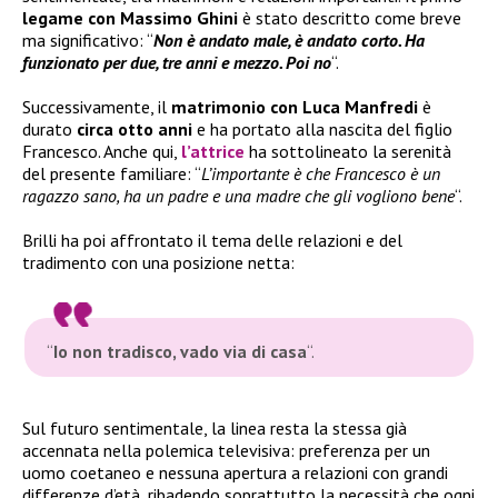
legame con Massimo Ghini
è stato descritto come breve
ma significativo: “
Non è andato male, è andato corto. Ha
funzionato per due, tre anni e mezzo. Poi no
“.
Successivamente, il
matrimonio con Luca Manfredi
è
durato
circa otto anni
e ha portato alla nascita del figlio
Francesco. Anche qui,
l’attrice
ha sottolineato la serenità
del presente familiare: “
L’importante è che Francesco è un
ragazzo sano, ha un padre e una madre che gli vogliono bene
“.
Brilli ha poi affrontato il tema delle relazioni e del
tradimento con una posizione netta:
“
Io non tradisco, vado via di casa
“.
Sul futuro sentimentale, la linea resta la stessa già
accennata nella polemica televisiva: preferenza per un
uomo coetaneo e nessuna apertura a relazioni con grandi
differenze d’età, ribadendo soprattutto la necessità che ogni