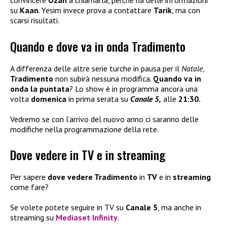
convincere
Ozan
a chiamarla, perché ha delle informazioni
su
Kaan
. Yesim invece prova a contattare
Tarik
, ma con
scarsi risultati.
Quando e dove va in onda Tradimento
A differenza delle altre serie turche in pausa per il
Natale
,
Tradimento
non subirà nessuna modifica.
Quando va in
onda la puntata
? Lo show è in programma ancora una
volta
domenica
in prima serata su
Canale 5,
alle
21:30.
Vedremo se con l’arrivo del nuovo anno ci saranno delle
modifiche nella programmazione della rete.
Dove vedere in TV e in streaming
Per sapere
dove vedere Tradimento
in
TV
e in
streaming
come fare?
Se volete potete seguire in TV su
Canale 5
, ma anche in
streaming su
Mediaset Infinity
.