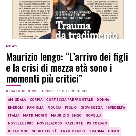
NEWS
Maurizio Iengo: “L’arrivo dei figli
e la crisi di mezza età sono i
momenti più critici”
REDAZIONE NOVELLA 2000
|
31 DICEMBRE 2025
AMIGDALA
COPPIA
CORTECCIA PREFRONTALE
DONNA
ENERGIA
FAMIGLIA
FIDUCIA
FIGLIO
GIOVINEZZA
INFEDELTÀ
ITALIA
MATRIMONIO
MAURIZIO IENGO
NOVELLA
NOVELLA 2000
NOVELLA2000
PAZIENTE
PSICOLOGO
RELAZIONE
SEDUTTIVITÀ
TRADIMENTO
TRAUMA
UOMO