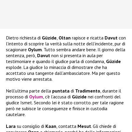
Dietro richiesta di
Güzide
,
Oltan
rapisce e ricatta
Davut
con
l’intento di scoprire la verità sulla notte dell’incidente, pur di
scagionare
Oylum
. Tutto sembra andare bene. Il giorno della
sentenza, però,
Davut
non si presenta in aula per
testimoniare e quando il giudice parla di condanna,
Güzide
esplode. La giudice lo minaccia di dimostrare che ha
accettato una tangente dall’ambasciatore. Ma per questo
motivo viene arrestata.
Nell’ultima parte della
puntata
di
Tradimento
, durante il
processo di
Oylum
, c’è l’accusa di
Güzide
nei confronti del
giudice Ismet. Secondo lei è stato corrotto. per tale ragione
però ne subisce le conseguenze e finisce in custodia
cautelare.
Lara
su consiglio di
Kaan
, contatta
Mesut
. Gli chiede di