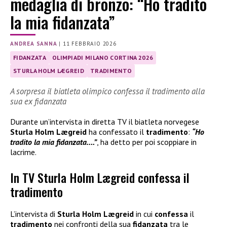
medaglia di bronzo: “Ho tradito
la mia fidanzata”
ANDREA SANNA
|
11 FEBBRAIO 2026
FIDANZATA
OLIMPIADI MILANO CORTINA 2026
STURLA HOLM LÆGREID
TRADIMENTO
A sorpresa il biatleta olimpico confessa il tradimento alla
sua ex fidanzata
Durante un’intervista in diretta TV il biatleta norvegese
Sturla Holm Lægreid
ha confessato il
tradimento
:
“Ho
tradito la mia fidanzata….”
, ha detto per poi scoppiare in
lacrime.
In TV Sturla Holm Lægreid confessa il
tradimento
L’intervista di
Sturla Holm Lægreid
in cui
confessa
il
tradimento
nei confronti della sua
fidanzata
tra le