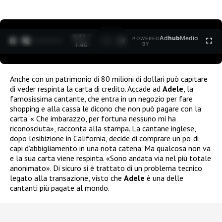
0:27 /
Ad
hub
Media
POWERED
1
/
2
1:40
BY
Anche con un patrimonio di 80 milioni di dollari può capitare
di veder respinta la carta di credito. Accade ad
Adele
, la
famosissima cantante, che entra in un negozio per fare
shopping e alla cassa le dicono che non può pagare con la
carta. « Che imbarazzo, per fortuna nessuno mi ha
riconosciuta», racconta alla stampa. La cantane inglese,
dopo l’esibizione in California, decide di comprare un po’ di
capi d’abbigliamento in una nota catena. Ma qualcosa non va
e la sua carta viene respinta. «Sono andata via nel più totale
anonimato». Di sicuro si è trattato di un problema tecnico
legato alla transazione, visto che
Adele
è una delle
cantanti più pagate al mondo.