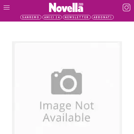
SANREMO
AMICI 24
NEWSLETTER
ABBONATI