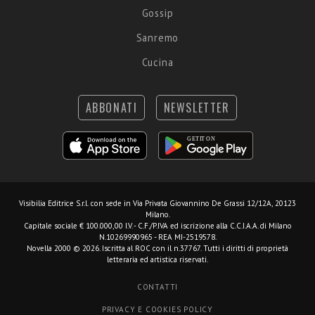
Gossip
Sanremo
Cucina
ABBONATI
NEWSLETTER
Visibilia Editrice S.r.l.
con sede in Via Privata Giovannino De Grassi 12/12A, 20123
Milano.
Capitale sociale € 100.000,00 I.V. - C.F./P.IVA ed iscrizione alla C.C.I.A.A. di Milano
N.10269990965 - REA MI-2519578.
Novella 2000 © 2026. Iscritta al ROC con il n.37767. Tutti i diritti di proprietà
letteraria ed artistica riservati.
CONTATTI
PRIVACY E COOKIES POLICY