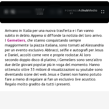
0:27 /
Ad
hub
Media
POWERED
1
/
2
3:35
BY
Arrivano in Italia per una nuova trasferta e i fan vanno
subito in delirio. Appena si diffonde la notizia del loro arrivo.
I
Gemeliers,
che stanno conquistando sempre
maggiormente la piazza italiana, sono tornati ad Alessandria
per un evento esclusivo. Abbracci, selfie e autografi per Jesus
e Daniel, accolti come vere e proprie rockstar. Al loro
secondo doppio disco di platino, i Gemeliers sono senz’altro
due delle giovani popstar più in voga del momento. Hanno
ottenuto oltre 33 milioni di visualizzazioni su youtube sono
diventando icone del web. Jesus e Daniel non hanno potuto
fare a meno di regalare ai fan un esclusivo live acustico.
Regalo molto gradito da tutti i presenti.