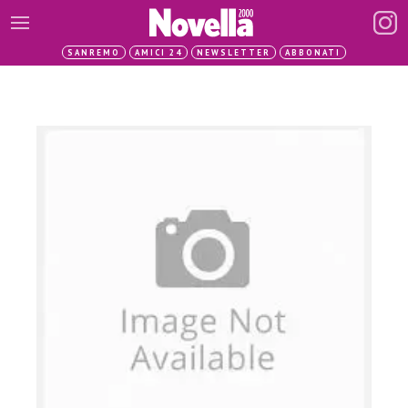
SANREMO
AMICI 24
NEWSLETTER
ABBONATI