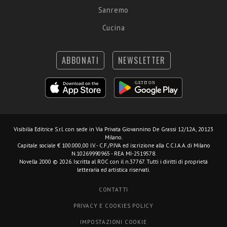
Sanremo
Cucina
ABBONATI
NEWSLETTER
Visibilia Editrice S.r.l.
con sede in Via Privata Giovannino De Grassi 12/12A, 20123
Milano.
Capitale sociale € 100.000,00 I.V. - C.F./P.IVA ed iscrizione alla C.C.I.A.A. di Milano
N.10269990965 - REA MI-2519578.
Novella 2000 © 2026. Iscritta al ROC con il n.37767. Tutti i diritti di proprietà
letteraria ed artistica riservati.
CONTATTI
PRIVACY E COOKIES POLICY
IMPOSTAZIONI COOKIE