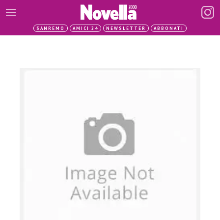
SANREMO
AMICI 24
NEWSLETTER
ABBONATI