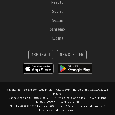
Reality
Social
Gossip
Sanremo
Cucina
ABBONATI
NEWSLETTER
Visibilia Editrice S.r.l.
con sede in Via Privata Giovannino De Grassi 12/12A, 20123
Milano.
Capitale sociale € 100.000,00 I.V. - C.F./P.IVA ed iscrizione alla C.C.I.A.A. di Milano
N.10269990965 - REA MI-2519578.
Novella 2000 © 2026. Iscritta al ROC con il n.37767. Tutti i diritti di proprietà
letteraria ed artistica riservati.