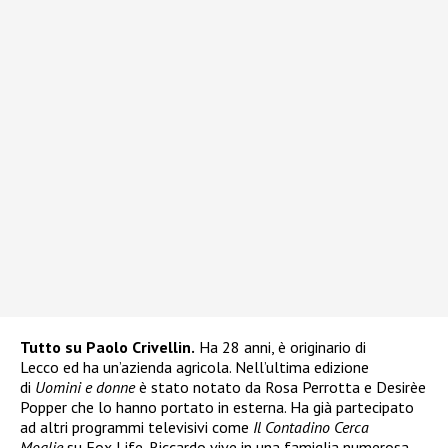
Tutto su Paolo Crivellin.
Ha 28 anni, è originario di
Lecco ed ha un’azienda agricola. Nell’ultima edizione
di
Uomini e donne
è stato notato da Rosa Perrotta e Desirèe
Popper che lo hanno portato in esterna. Ha già partecipato
ad altri programmi televisivi come
Il Contadino Cerca
Moglie
su Fox Life. Riccardo vive in una famiglia numerosa