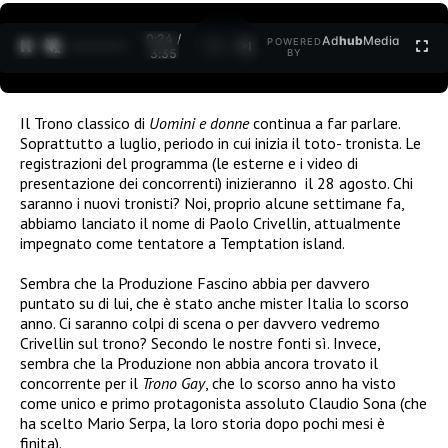
0:24 /
Ad
hub
Media
POWERED
1
/
2
3:35
BY
Il Trono classico di
Uomini e donne
continua a far parlare.
Soprattutto a luglio, periodo in cui inizia il toto- tronista. Le
registrazioni del programma (le esterne e i video di
presentazione dei concorrenti) inizieranno il 28 agosto. Chi
saranno i nuovi tronisti? Noi, proprio alcune settimane fa,
abbiamo lanciato il nome di Paolo Crivellin, attualmente
impegnato come tentatore a Temptation island.
Sembra che la Produzione Fascino abbia per davvero
puntato su di lui, che è stato anche mister Italia lo scorso
anno. Ci saranno colpi di scena o per davvero vedremo
Crivellin sul trono? Secondo le nostre fonti sì. Invece,
sembra che la Produzione non abbia ancora trovato il
concorrente per il
Trono Gay
, che lo scorso anno ha visto
come unico e primo protagonista assoluto Claudio Sona (che
ha scelto Mario Serpa, la loro storia dopo pochi mesi è
finita).