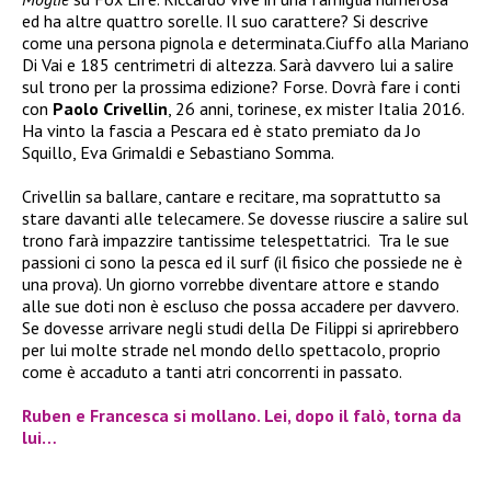
ed ha altre quattro sorelle. Il suo carattere? Si descrive
come una persona pignola e determinata.Ciuffo alla Mariano
Di Vai e 185 centrimetri di altezza. Sarà davvero lui a salire
sul trono per la prossima edizione? Forse. Dovrà fare i conti
con
Paolo Crivellin
, 26 anni, torinese, ex mister Italia 2016.
Ha vinto la fascia a Pescara ed è stato premiato da Jo
Squillo, Eva Grimaldi e Sebastiano Somma.
Crivellin sa ballare, cantare e recitare, ma soprattutto sa
stare davanti alle telecamere. Se dovesse riuscire a salire sul
trono farà impazzire tantissime telespettatrici. Tra le sue
passioni ci sono la pesca ed il surf (il fisico che possiede ne è
una prova). Un giorno vorrebbe diventare attore e stando
alle sue doti non è escluso che possa accadere per davvero.
Se dovesse arrivare negli studi della De Filippi si aprirebbero
per lui molte strade nel mondo dello spettacolo, proprio
come è accaduto a tanti atri concorrenti in passato.
Ruben e Francesca si mollano. Lei, dopo il falò, torna da
lui…