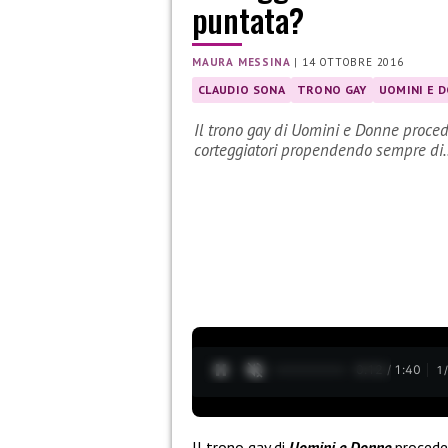
puntata?
MAURA MESSINA
|
14 OTTOBRE 2016
CLAUDIO SONA
TRONO GAY
UOMINI E 
Il trono gay di Uomini e Donne proced
corteggiatori propendendo sempre di
0:13 / 1:40
1
Il trono gay di
Uomini e Donne
procede