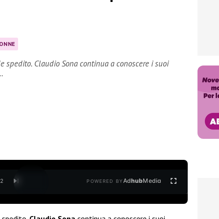
DONNE
e spedito. Claudio Sona continua a conoscere i suoi
…
Ad
hub
Media
/
2
POWERED BY
 spedito.
Claudio Sona
continua a conoscere i suoi