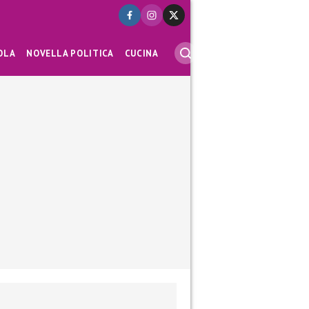
OLA
NOVELLA POLITICA
CUCINA