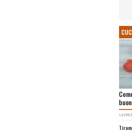
CUC
Come
buon
LUCREZ
Tiram