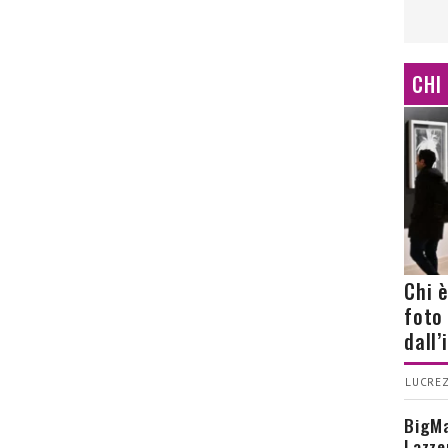
CHI
Chi 
foto
dall
LUCREZ
BigMa
Lazze