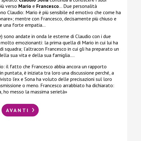
più verso
Mario
e
Francesco
… Due personalità
no Claudio: Mario è più sensibile ed emotivo che come ha
onare»; mentre con Francesco, decisamente più chiuso e
ere una forte empatia…
) sono andate in onda le esterne di Claudio con i due
molto emozionanti: la prima quella di Mario in cui lui ha
i squadra; l’altracon Francesco in cui gli ha preparato un
della sua vita e della sua famiglia….
dio: il fatto che Francesco abbia ancora un rapporto
in puntata, è iniziata tra loro una discussione perché, a
visto l’ex e Sona ha voluto delle precisazioni sul loro
rasmissione o meno. Francesco arrabbiato ha dichiarato:
ia, ho messo la massima serietà»
AVANTI