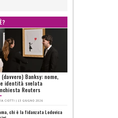
 È?
è (davvero) Banksy: nome,
 e identità svelata
’inchiesta Reuters
IA CIOTTI | 13 GIUGNO 2026
ma, chi è la fidanzata Lodovica
rini