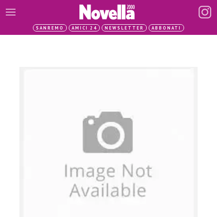
SANREMO
AMICI 24
NEWSLETTER
ABBONATI