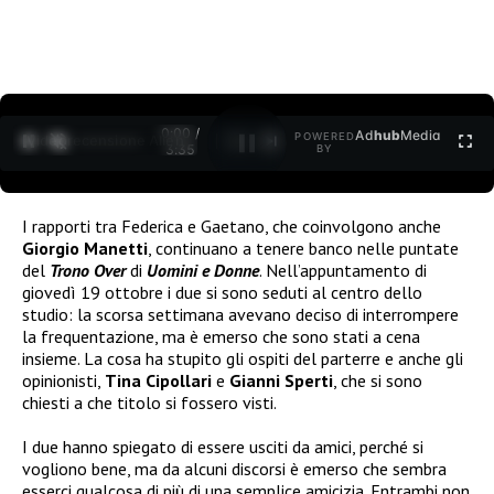
0:00 /
Ad
hub
Media
POWERED
1
/
2
3:35
BY
I rapporti tra Federica e Gaetano, che coinvolgono anche
Giorgio Manetti
, continuano a tenere banco nelle puntate
del
Trono Over
di
Uomini e Donne
. Nell’appuntamento di
giovedì 19 ottobre i due si sono seduti al centro dello
studio: la scorsa settimana avevano deciso di interrompere
la frequentazione, ma è emerso che sono stati a cena
insieme. La cosa ha stupito gli ospiti del parterre e anche gli
opinionisti,
Tina Cipollari
e
Gianni Sperti
, che si sono
chiesti a che titolo si fossero visti.
I due hanno spiegato di essere usciti da amici, perché si
vogliono bene, ma da alcuni discorsi è emerso che sembra
esserci qualcosa di più di una semplice amicizia. Entrambi non