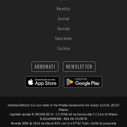
Reality
Social
Gossip
Sanremo
Cucina
ABBONATI
NEWSLETTER
Visibilia Editrice S.r.l.
con sede in Via Privata Giovannino De Grassi 12/12A, 20123
Milano.
Capitale sociale € 100.000,00 I.V. - C.F./P.IVA ed iscrizione alla C.C.I.A.A. di Milano
N.10269990965 - REA MI-2519578.
Novella 2000 © 2026. Iscritta al ROC con il n.37767. Tutti i diritti di proprietà