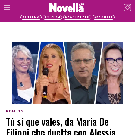
SANREMO
AMICI 24
NEWSLETTER
ABBONATI
REALITY
Tú sí que vales, da Maria De
Filippi che duetta con Alessia