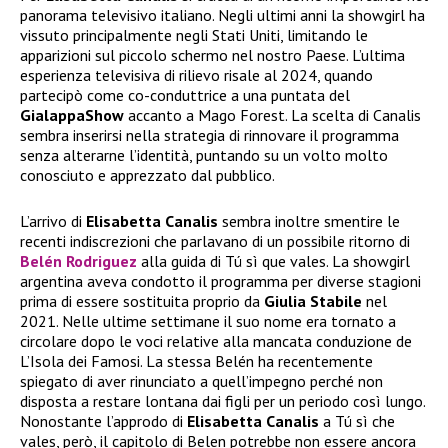
panorama televisivo italiano. Negli ultimi anni la showgirl ha
vissuto principalmente negli Stati Uniti, limitando le
apparizioni sul piccolo schermo nel nostro Paese. L’ultima
esperienza televisiva di rilievo risale al 2024, quando
partecipò come co-conduttrice a una puntata del
GialappaShow
accanto a Mago Forest. La scelta di Canalis
sembra inserirsi nella strategia di rinnovare il programma
senza alterarne l’identità, puntando su un volto molto
conosciuto e apprezzato dal pubblico.
L’arrivo di
Elisabetta Canalis
sembra inoltre smentire le
recenti indiscrezioni che parlavano di un possibile ritorno di
Belén Rodriguez
alla guida di Tú sì que vales. La showgirl
argentina aveva condotto il programma per diverse stagioni
prima di essere sostituita proprio da
Giulia Stabile
nel
2021. Nelle ultime settimane il suo nome era tornato a
circolare dopo le voci relative alla mancata conduzione de
L’Isola dei Famosi. La stessa Belén ha recentemente
spiegato di aver rinunciato a quell’impegno perché non
disposta a restare lontana dai figli per un periodo così lungo.
Nonostante l’approdo di
Elisabetta Canalis
a Tú sì che
vales, però, il capitolo di Belen potrebbe non essere ancora