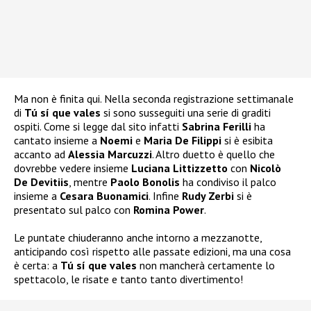
Ma non è finita qui. Nella seconda registrazione settimanale
di
Tú sí que vales
si sono susseguiti una serie di graditi
ospiti. Come si legge dal sito infatti
Sabrina Ferilli
ha
cantato insieme a
Noemi
e
Maria De Filippi
si è esibita
accanto ad
Alessia Marcuzzi
. Altro duetto è quello che
dovrebbe vedere insieme
Luciana
Littizzetto
con
Nicolò
De Devitiis
, mentre
Paolo Bonolis
ha condiviso il palco
insieme a
Cesara Buonamici
. Infine
Rudy Zerbi
si è
presentato sul palco con
Romina Power
.
Le puntate chiuderanno anche intorno a mezzanotte,
anticipando così rispetto alle passate edizioni, ma una cosa
è certa: a
Tú sí que vales
non mancherà certamente lo
spettacolo, le risate e tanto tanto divertimento!