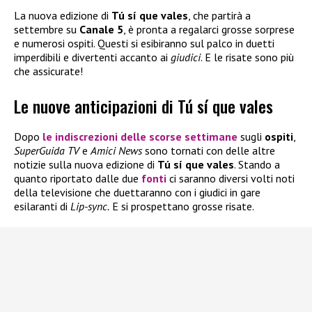
La nuova edizione di
Tú sí que vales
, che partirà a
settembre su
Canale 5
, è pronta a regalarci grosse sorprese
e numerosi ospiti. Questi si esibiranno sul palco in duetti
imperdibili e divertenti accanto ai
giudici
. E le risate sono più
che assicurate!
Le nuove anticipazioni di Tú sí que vales
Dopo
le indiscrezioni delle scorse settimane
sugli
ospiti
,
SuperGuida TV
e
Amici News
sono tornati con delle altre
notizie sulla nuova edizione di
Tú sí que vales
. Stando a
quanto riportato dalle due
fonti
ci saranno diversi volti noti
della televisione che duettaranno con i giudici in gare
esilaranti di
Lip-sync.
E si prospettano grosse risate.