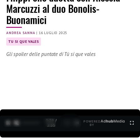
Marcuzzi al duo Bonolis-
Buonamici
ANDREA SANNA
|
16 LUGLIO 2025
TU SI QUE VALES
Gli spoiler delle puntate di Tú sí que vales
0:30 /
Ad
hub
Media
POWERED
1
/
2
3:35
BY