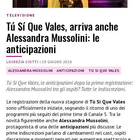
TELEVISIONE
Tú Sí Que Vales, arriva anche
Alessandra Mussolini: le
anticipazioni
LUCREZIA CIOTTI
|
19 GIUGNO 2026
ALESSANDRA MUSSOLINI
ANTICIPAZIONI
TU SI QUE VALES
Tú Sí Que Vales, le anticipazioni dopo la prima registrazione:
Alessandra Mussolini tra gli ospiti? Tutte le indiscrezioni.
Le registrazioni della nuova stagione di
Tú Sí Que Vales
sono ufficialmente iniziate, segnando il ritorno di uno dei
programmi più seguiti del prime time di Canale 5. Tra le
novità figurerebbe anche
Alessandra Mussolini
,
protagonista di una delle
anticipazioni
più discusse. Le
prime indiscrezioni parlano di cambiamenti nel cast, ospiti
d’eccezione e momenti pensati per aumentare spettacolo e