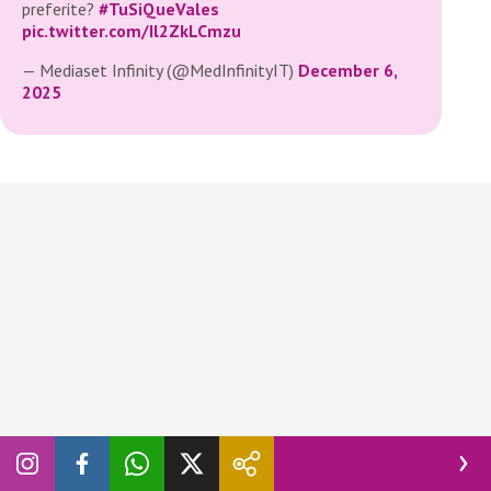
preferite?
#TuSiQueVales
pic.twitter.com/Il2ZkLCmzu
— Mediaset Infinity (@MedInfinityIT)
December 6,
2025
Al termine della performance,
Gemma Galgani
ha avuto