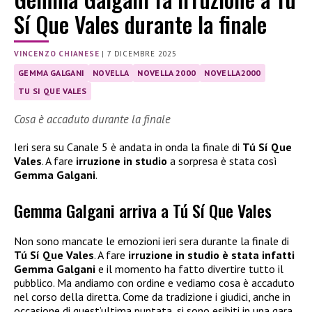
Sí Que Vales durante la finale
VINCENZO CHIANESE
|
7 DICEMBRE 2025
GEMMA GALGANI
NOVELLA
NOVELLA 2000
NOVELLA2000
TU SI QUE VALES
Cosa è accaduto durante la finale
Ieri sera su Canale 5 è andata in onda la finale di
Tú Sí Que
Vales
. A fare
irruzione in studio
a sorpresa è stata così
Gemma Galgani
.
Gemma Galgani arriva a Tú Sí Que Vales
Non sono mancate le emozioni ieri sera durante la finale di
Tú Sí Que Vales
. A fare
irruzione in studio è stata infatti
Gemma Galgani
e il momento ha fatto divertire tutto il
pubblico. Ma andiamo con ordine e vediamo cosa è accaduto
nel corso della diretta. Come da tradizione i giudici, anche in
occasione di quest’ultima puntata, si sono esibiti in una gara