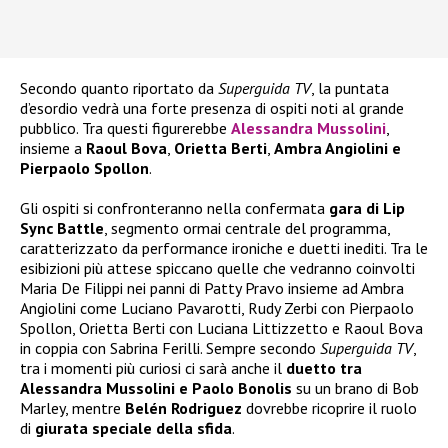
Secondo quanto riportato da
Superguida TV
, la puntata
d’esordio vedrà una forte presenza di ospiti noti al grande
pubblico. Tra questi figurerebbe
Alessandra Mussolini
,
insieme a
Raoul Bova
,
Orietta Berti
,
Ambra Angiolini e
Pierpaolo Spollon
.
Gli ospiti si confronteranno nella confermata
gara di Lip
Sync Battle
, segmento ormai centrale del programma,
caratterizzato da performance ironiche e duetti inediti. Tra le
esibizioni più attese spiccano quelle che vedranno coinvolti
Maria De Filippi nei panni di Patty Pravo insieme ad Ambra
Angiolini come Luciano Pavarotti, Rudy Zerbi con Pierpaolo
Spollon, Orietta Berti con Luciana Littizzetto e Raoul Bova
in coppia con Sabrina Ferilli. Sempre secondo
Superguida TV
,
tra i momenti più curiosi ci sarà anche il
duetto tra
Alessandra Mussolini e Paolo Bonolis
su un brano di Bob
Marley, mentre
Belén Rodriguez
dovrebbe ricoprire il ruolo
di
giurata speciale della sfida
.