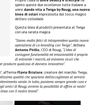
spinto queste due eccellenze tutte italiane a
unirsi
dando vita a Twiga by Rougj, una nuova
linea di solari
impreziosita dal tocco magico
dell’oro colloidale.
Questa linea di prodotti presentata al Twiga
con una serata magica.
“Siamo molto felici di intraprendere questa nuova
operazione di co-branding con Twiga”
, dichiara
Antonio Pirillo
, CEO di Rougj.
“L’idea di
coniugare funzionalità ed emozionalità è propria
di entrambi i marchi, ed eravamo sicuri che
er produrre qualcosa di davvero innovativo”
.
A”
, afferma
Flavio Briatore
, creatore del marchio Twiga,
ltissima qualità che spaziano dall’accoglienza al servizio
ntrattenimento serale. In tutto, poniamo sempre grande cura e
gli amici di Rougj, avremo la possibilità di offrire ai nostri
linea con il nostro brand”
.