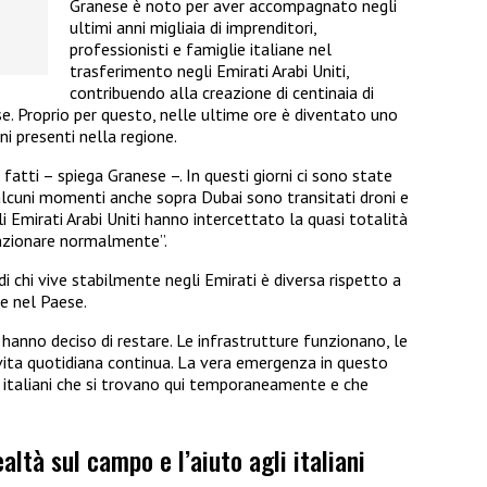
Granese è noto per aver accompagnato negli
ultimi anni migliaia di imprenditori,
professionisti e famiglie italiane nel
trasferimento negli Emirati Arabi Uniti,
contribuendo alla creazione di centinaia di
e. Proprio per questo, nelle ultime ore è diventato uno
ani presenti nella regione.
fatti – spiega Granese –. In questi giorni ci sono state
n alcuni momenti anche sopra Dubai sono transitati droni e
egli Emirati Arabi Uniti hanno intercettato la quasi totalità
unzionare normalmente”.
i chi vive stabilmente negli Emirati è diversa rispetto a
e nel Paese.
e hanno deciso di restare. Le infrastrutture funzionano, le
ita quotidiana continua. La vera emergenza in questo
 italiani che si trovano qui temporaneamente e che
ealtà sul campo e l’aiuto agli italiani