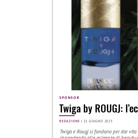
SPONSOR
Twiga by ROUGJ: l’ecc
REDAZIONE
|
21 GIUGNO 2023
Twiga e Rougj si fondono per dar vita a
rispondendo alle esigenze di beauty e l