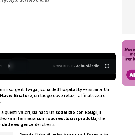
Ad
hub
Media
/
2
POWERED BY
armi sorge il
Twiga
, icona dell’hospitality versiliana. Un
 Flavio Briatore
, un luogo dove relax, raffinatezza e
o.
 a questi valori, sia nato un
sodalizio con Rougj
, il
ellezza in farmacia
con i suoi esclusivi prodotti
, che
o delle esigenze
dei clienti.
Proprio l’idea di
unire beauty e lifestyle
ha