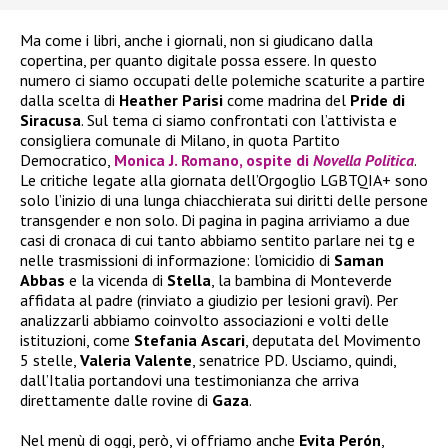
Ma come i libri, anche i giornali, non si giudicano dalla
copertina, per quanto digitale possa essere. In questo
numero ci siamo occupati delle polemiche scaturite a partire
dalla scelta di
Heather
Parisi
come madrina del
Pride di
Siracusa
. Sul tema ci siamo confrontati con l’attivista e
consigliera comunale di Milano, in quota Partito
Democratico,
Monica J. Romano, ospite di
Novella Politica
.
Le critiche legate alla giornata dell’Orgoglio LGBTQIA+ sono
solo l’inizio di una lunga chiacchierata sui diritti delle persone
transgender e non solo. Di pagina in pagina arriviamo a due
casi di cronaca di cui tanto abbiamo sentito parlare nei tg e
nelle trasmissioni di informazione: l’omicidio di
Saman
Abbas
e la vicenda di
Stella
, la bambina di Monteverde
affidata al padre (rinviato a giudizio per lesioni gravi). Per
analizzarli abbiamo coinvolto associazioni e volti delle
istituzioni, come
Stefania
Ascari
, deputata del Movimento
5 stelle,
Valeria
Valente
, senatrice PD. Usciamo, quindi,
dall’Italia portandovi una testimonianza che arriva
direttamente dalle rovine di
Gaza
.
Nel menù di oggi, però, vi offriamo anche
Evita Perón
,