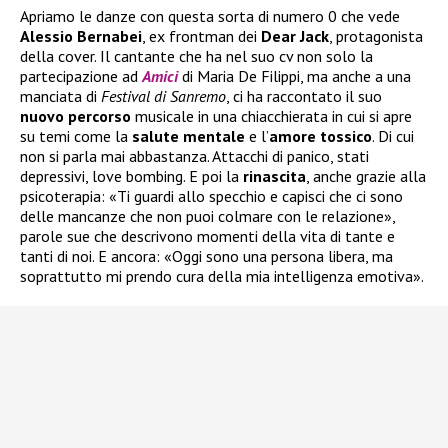
Apriamo le danze con questa sorta di numero 0 che vede
Alessio Bernabei
, ex frontman dei
Dear Jack
, protagonista
della cover. Il cantante che ha nel suo cv non solo la
partecipazione ad
Amici
di Maria De Filippi, ma anche a una
manciata di
Festival di Sanremo
, ci ha raccontato il suo
nuovo
percorso
musicale in una chiacchierata in cui si apre
su temi come la
salute
mentale
e l’
amore tossico
. Di cui
non si parla mai abbastanza. Attacchi di panico, stati
depressivi, love bombing. E poi la
rinascita
, anche grazie alla
psicoterapia: «Ti guardi allo specchio e capisci che ci sono
delle mancanze che non puoi colmare con le relazione»,
parole sue che descrivono momenti della vita di tante e
tanti di noi. E ancora: «Oggi sono una persona libera, ma
soprattutto mi prendo cura della mia intelligenza emotiva».