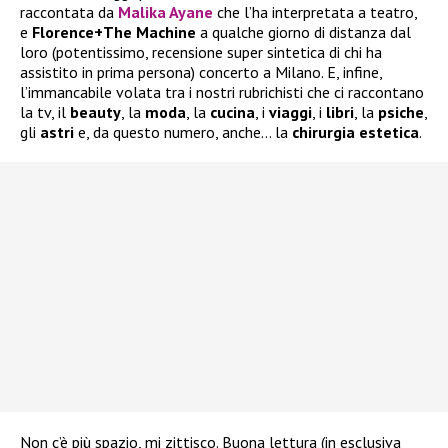
raccontata da
Malika Ayane
che l’ha interpretata a teatro,
e
Florence+The Machine
a qualche giorno di distanza dal
loro (potentissimo, recensione super sintetica di chi ha
assistito in prima persona) concerto a Milano. E, infine,
l’immancabile volata tra i nostri rubrichisti che ci raccontano
la tv, il
beauty
, la
moda
, la
cucina
, i
viaggi
, i
libri
, la
psiche
,
gli
astri
e, da questo numero, anche… la
chirurgia
estetica
.
Non c’è più spazio, mi zittisco. Buona lettura (in esclusiva