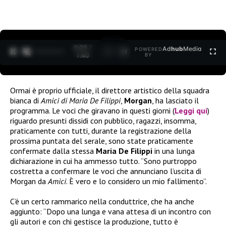
0:30 /
Ad
hub
Media
POWERED
1
/
2
1:40
BY
Ormai è proprio ufficiale, il direttore artistico della squadra
bianca di
Amici di Maria De Filippi
,
Morgan
, ha lasciato il
programma. Le voci che giravano in questi giorni (
Leggi qui
)
riguardo presunti dissidi con pubblico, ragazzi, insomma,
praticamente con tutti, durante la registrazione della
prossima puntata del serale, sono state praticamente
confermate dalla stessa
Maria De Filippi
in una lunga
dichiarazione in cui ha ammesso tutto. “Sono purtroppo
costretta a confermare le voci che annunciano l’uscita di
Morgan da
Amici
. È vero e lo considero un mio fallimento”.
C’è un certo rammarico nella conduttrice, che ha anche
aggiunto: “Dopo una lunga e vana attesa di un incontro con
gli autori e con chi gestisce la produzione, tutto è