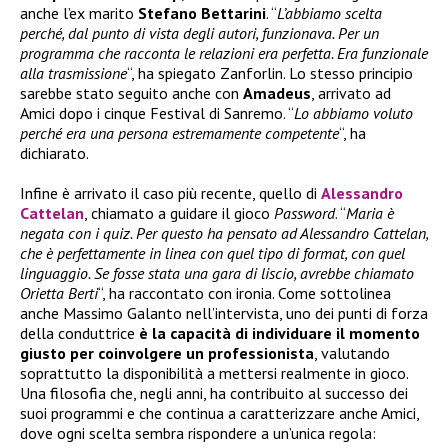
anche l’ex marito
Stefano Bettarini
. “
L’abbiamo scelta
perché, dal punto di vista degli autori, funzionava. Per un
programma che racconta le relazioni era perfetta. Era funzionale
alla trasmissione
“, ha spiegato Zanforlin. Lo stesso principio
sarebbe stato seguito anche con
Amadeus
, arrivato ad
Amici dopo i cinque Festival di Sanremo. “
Lo abbiamo voluto
perché era una persona estremamente competente
“, ha
dichiarato.
Infine è arrivato il caso più recente, quello di
Alessandro
Cattelan
, chiamato a guidare il gioco
Password
. “
Maria è
negata con i quiz. Per questo ha pensato ad Alessandro Cattelan,
che è perfettamente in linea con quel tipo di format, con quel
linguaggio. Se fosse stata una gara di liscio, avrebbe chiamato
Orietta Berti
“, ha raccontato con ironia. Come sottolinea
anche Massimo Galanto nell’intervista, uno dei punti di forza
della conduttrice
è la capacità di individuare il momento
giusto per coinvolgere un professionista
, valutando
soprattutto la disponibilità a mettersi realmente in gioco.
Una filosofia che, negli anni, ha contribuito al successo dei
suoi programmi e che continua a caratterizzare anche Amici,
dove ogni scelta sembra rispondere a un’unica regola: