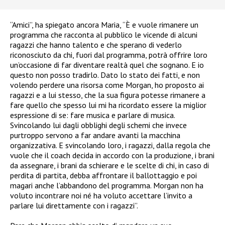
“Amici”, ha spiegato ancora Maria, “È e vuole rimanere un
programma che racconta al pubblico le vicende di alcuni
ragazzi che hanno talento e che sperano di vederlo
riconosciuto da chi, fuori dal programma, potrà offrire loro
un’occasione di far diventare realtà quel che sognano. E io
questo non posso tradirlo. Dato lo stato dei fatti, e non
volendo perdere una risorsa come Morgan, ho proposto ai
ragazzi e a lui stesso, che la sua figura potesse rimanere a
fare quello che spesso lui mi ha ricordato essere la miglior
espressione di se: fare musica e parlare di musica.
Svincolando lui dagli obblighi degli schemi che invece
purtroppo servono a far andare avanti la macchina
organizzativa. E svincolando loro, i ragazzi, dalla regola che
vuole che il coach decida in accordo con la produzione, i brani
da assegnare, i brani da schierare e le scelte di chi, in caso di
perdita di partita, debba affrontare il ballottaggio e poi
magari anche l’abbandono del programma. Morgan non ha
voluto incontrare noi né ha voluto accettare l’invito a
parlare lui direttamente con i ragazzi”.