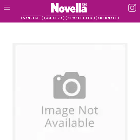
SANREMO
AMICI 24
NEWSLETTER
ABBONATI