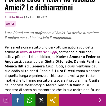
Amici? Le dichiarazioni
CHIARA NAVA
|
15 LUGLIO 2026
AMICI
Luca Pitteri era un professore di Amici. Ha deciso di svelare
il motivo per cui ha lasciato il programma.
Per sei edizioni è stato uno dei volti più autorevoli della
scuola di
Amici di Maria De Filippi
, formando alcuni degli
allievi più amati dal pubblico, da
Karima Ammar a Federico
Angelucci
, passando per
Giulia Ottonello, Dennis Fantina,
Monica Hill ed Eleonora Crupi
. Oggi, a quasi vent’anni dal
suo addio al talent di Canale 5,
Luca Pitteri
torna a parlare
di quella lunga esperienza e chiarisce una volta per tutte i
motivi che lo hanno portato a lasciare il programma. Ospite
del podcast
Mediocracy
di
Marco Gandolfi Vannini
, il
maestro di canto ha raccontato che la sua uscita non fu una
decisione imposta dalla produzione, ma una scelta maturata
dopo aver percepito un cambiamento nella direzione del
format.