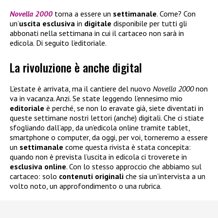
Novella 2000
torna a essere un
settimanale
. Come? Con
un’
uscita esclusiva
in
digitale
disponibile per tutti gli
abbonati nella settimana in cui il cartaceo non sarà in
edicola. Di seguito l’editoriale.
La rivoluzione è anche digital
L’estate è arrivata, ma il cantiere del nuovo
Novella 2000
non
va in vacanza. Anzi. Se state leggendo l’ennesimo mio
editoriale
è perché, se non lo eravate già, siete diventati in
queste settimane nostri lettori (anche) digitali. Che ci stiate
sfogliando dall’app, da un’edicola online tramite tablet,
smartphone o computer, da oggi, per voi, torneremo a essere
un
settimanale
come questa rivista è stata concepita:
quando non è prevista l’uscita in edicola ci troverete in
esclusiva
online
. Con lo stesso approccio che abbiamo sul
cartaceo: solo
contenuti
originali
che sia un’intervista a un
volto noto, un approfondimento o una rubrica.