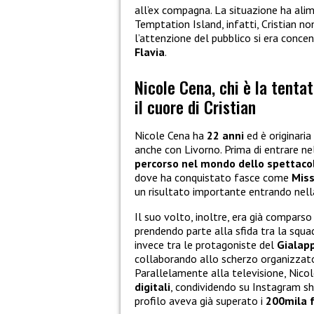
all’ex compagna. La situazione ha alim
Temptation Island, infatti, Cristian n
l’attenzione del pubblico si era conc
Flavia
.
Nicole Cena, chi è la tenta
il cuore di Cristian
Nicole Cena ha
22 anni
ed è originaria 
anche con Livorno. Prima di entrare n
percorso nel mondo dello spettaco
dove ha conquistato fasce come
Miss
un risultato importante entrando nel
Il suo volto, inoltre, era già comparso 
prendendo parte alla sfida tra la squa
invece tra le protagoniste del
Gialap
collaborando allo scherzo organizzato 
Parallelamente alla televisione, Nico
digitali
, condividendo su Instagram sho
profilo aveva già superato i
200mila 