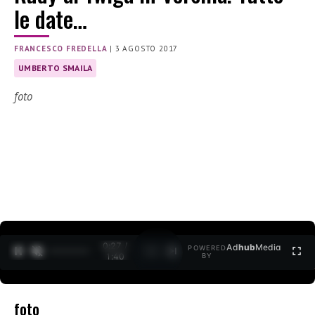
le date…
FRANCESCO FREDELLA
|
3 AGOSTO 2017
UMBERTO SMAILA
foto
0:27 /
Ad
hub
Media
POWERED
1
/
2
1:40
BY
foto