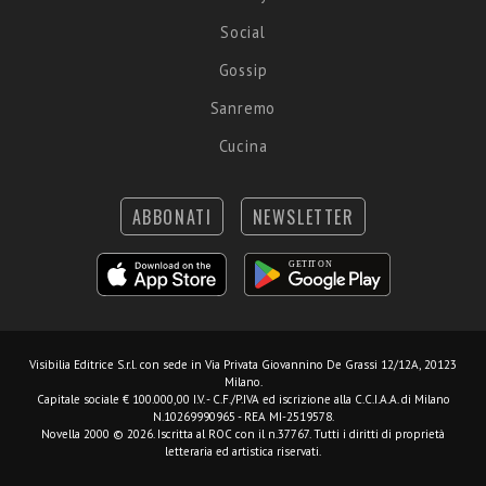
Social
Gossip
Sanremo
Cucina
ABBONATI
NEWSLETTER
Visibilia Editrice S.r.l.
con sede in Via Privata Giovannino De Grassi 12/12A, 20123
Milano.
Capitale sociale € 100.000,00 I.V. - C.F./P.IVA ed iscrizione alla C.C.I.A.A. di Milano
N.10269990965 - REA MI-2519578.
Novella 2000 © 2026. Iscritta al ROC con il n.37767. Tutti i diritti di proprietà
letteraria ed artistica riservati.