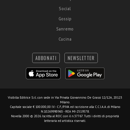
Social
Gossip
Sanremo
Cucina
ABBONATI
NEWSLETTER
Visibilia Editrice S.r.l.
con sede in Via Privata Giovannino De Grassi 12/12A, 20123
Milano.
Capitale sociale € 100.000,00 I.V. - C.F./P.IVA ed iscrizione alla C.C.I.A.A. di Milano
N.10269990965 - REA MI-2519578.
Novella 2000 © 2026. Iscritta al ROC con il n.37767. Tutti i diritti di proprietà
letteraria ed artistica riservati.