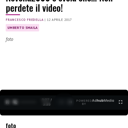
perdete il video!
FRANCESCO FREDELLA
|
12 APRILE 2017
UMBERTO SMAILA
foto
0:27 /
Ad
hub
Media
POWERED
1
/
2
3:35
BY
foto