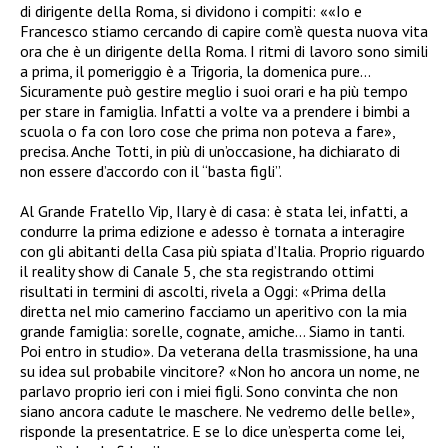
di dirigente della Roma, si dividono i compiti: ««Io e
Francesco stiamo cercando di capire com’è questa nuova vita
ora che è un dirigente della Roma. I ritmi di lavoro sono simili
a prima, il pomeriggio è a Trigoria, la domenica pure…
Sicuramente può gestire meglio i suoi orari e ha più tempo
per stare in famiglia. Infatti a volte va a prendere i bimbi a
scuola o fa con loro cose che prima non poteva a fare»,
precisa. Anche Totti, in più di un’occasione, ha dichiarato di
non essere d’accordo con il “basta figli”.
Al Grande Fratello Vip, Ilary è di casa: è stata lei, infatti, a
condurre la prima edizione e adesso è tornata a interagire
con gli abitanti della Casa più spiata d’Italia. Proprio riguardo
il reality show di Canale 5, che sta registrando ottimi
risultati in termini di ascolti, rivela a Oggi: «Prima della
diretta nel mio camerino facciamo un aperitivo con la mia
grande famiglia: sorelle, cognate, amiche… Siamo in tanti.
Poi entro in studio». Da veterana della trasmissione, ha una
su idea sul probabile vincitore? «Non ho ancora un nome, ne
parlavo proprio ieri con i miei figli. Sono convinta che non
siano ancora cadute le maschere. Ne vedremo delle belle»,
risponde la presentatrice. E se lo dice un’esperta come lei,