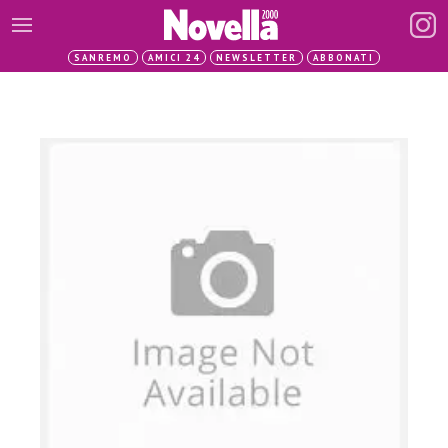
SANREMO
AMICI 24
NEWSLETTER
ABBONATI