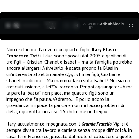
0:12 /
Ad
hub
Media
POWERED
1
/
2
1:40
BY
Non escludono l’arrivo di un quarto figlio
Ilary Blasi
e
Francesco Totti
. I due sono sposati dal 2005 e genitori di
tre figli – Cristian, Chanel e Isabel – ma la famiglia potrebbe
ancora allargarsi. A rivelarlo, è stata proprio la Blasi in
un’intervista al settimanale
Oggi
. «I miei figli, Cristian e
Chanel, mi dicono: “Ma mamma lasci sola Isabel? Noi siamo
cresciuti insieme, e lei?”», racconta. Per poi aggiungere: «A me
la parola “basta” non piace, ma quattro figli sono un
impegno che fa paura. Vedremo… E poi io adoro la
gravidanza, mi piace la pancia e non mi faccio problemi di
dieta, ogni volta ingrasso 15 chili e me ne frego».
Ilary, attualmente impegnata con il
Grande Fratello Vip
, si è
sempre divisa tra lavoro e carriera senza troppe difficoltà. In
casa, lei e Francesco, passato dal ruolo di calciatore a quello