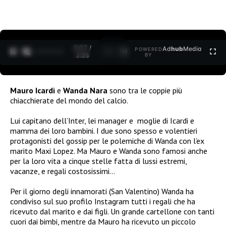
0:27 /
Ad
hub
Media
POWERED
1
/
2
3:35
BY
Mauro Icardi
e
Wanda Nara
sono tra le coppie più
chiacchierate del mondo del calcio.
Lui capitano dell’Inter, lei manager e moglie di Icardi e
mamma dei loro bambini. I due sono spesso e volentieri
protagonisti del gossip per le polemiche di Wanda con l’ex
marito Maxi Lopez. Ma Mauro e Wanda sono famosi anche
per la loro vita a cinque stelle fatta di lussi estremi,
vacanze, e regali costosissimi…
Per il giorno degli innamorati (San Valentino) Wanda ha
condiviso sul suo profilo Instagram tutti i regali che ha
ricevuto dal marito e dai figli. Un grande cartellone con tanti
cuori dai bimbi, mentre da Mauro ha ricevuto un piccolo