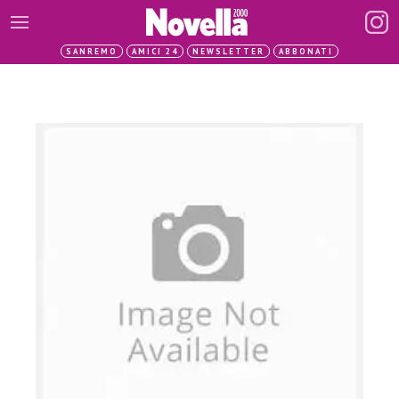
SANREMO
AMICI 24
NEWSLETTER
ABBONATI