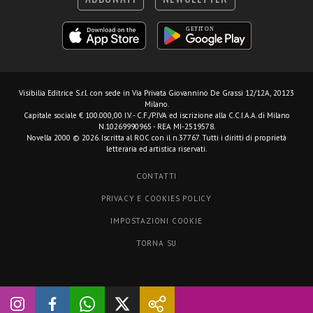
Visibilia Editrice S.r.l.
con sede in Via Privata Giovannino De Grassi 12/12A, 20123
Milano.
Capitale sociale € 100.000,00 I.V. - C.F./P.IVA ed iscrizione alla C.C.I.A.A. di Milano
N.10269990965 - REA MI-2519578.
Novella 2000 © 2026. Iscritta al ROC con il n.37767. Tutti i diritti di proprietà
letteraria ed artistica riservati.
CONTATTI
PRIVACY E COOKIES POLICY
IMPOSTAZIONI COOKIE
TORNA SU