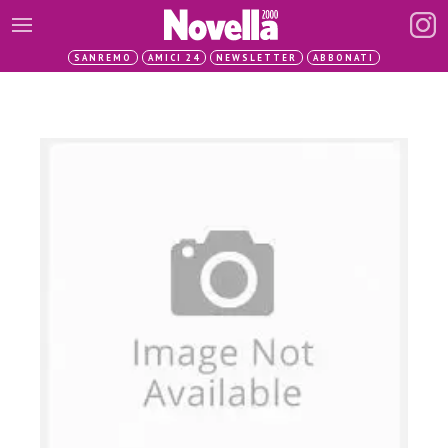
SANREMO
AMICI 24
NEWSLETTER
ABBONATI