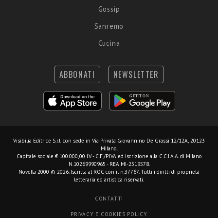
Gossip
Sanremo
Cucina
ABBONATI
NEWSLETTER
Visibilia Editrice S.r.l.
con sede in Via Privata Giovannino De Grassi 12/12A, 20123
Milano.
Capitale sociale € 100.000,00 I.V. - C.F./P.IVA ed iscrizione alla C.C.I.A.A. di Milano
N.10269990965 - REA MI-2519578.
Novella 2000 © 2026. Iscritta al ROC con il n.37767. Tutti i diritti di proprietà
letteraria ed artistica riservati.
CONTATTI
PRIVACY E COOKIES POLICY