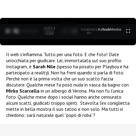
0:27 /
Ad
hub
Media
POWERED
1
/
2
3:35
BY
Il web s’infiamma. Tutto per una foto. E che foto! Date
un’occhiata per giudicare. Lei, immortalata sul suo profilo
Instagram, è
Sarah Nile
(spesso ha posato per Playboy e ha
partecipato a reality). Non ha freni quando si parla di foto.
Perché non è la prima volta che un suo scatto faccia
discutere. Qualche mese fa posò nuda in vasca da bagno con
Mirko Scarcella
in un albergo di Verona.
Ma non fu l’unica
foto. Qualche mese dopo
i social hanno anche censurato
alcuni scatti, giudicati troppo spinti. Stavolta l’ex coniglietta
mette in bella mostra il suo tatoo e non solo. Ma tutti si
chiedono: sarà naturale quel “popò di roba”?