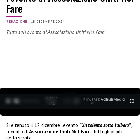
Fare
REDAZIONE
|
18 DICEMBRE 2024
Tutto sull’evento di Associazione Uniti Nel Fare
0:13 /
Ad
hub
Media
POWERED
1
/
2
1:40
BY
Si è tenuto il 12 dicembre l’evento
“Un talento sotto l’albero”
,
l’evento di
Associazione Uniti Nel Fare.
Tutti gli ospiti
della serata