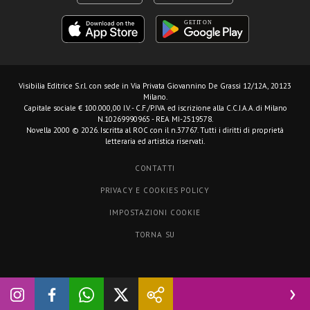
Visibilia Editrice S.r.l.
con sede in Via Privata Giovannino De Grassi 12/12A, 20123
Milano.
Capitale sociale € 100.000,00 I.V. - C.F./P.IVA ed iscrizione alla C.C.I.A.A. di Milano
N.10269990965 - REA MI-2519578.
Novella 2000 © 2026. Iscritta al ROC con il n.37767. Tutti i diritti di proprietà
letteraria ed artistica riservati.
CONTATTI
PRIVACY E COOKIES POLICY
IMPOSTAZIONI COOKIE
TORNA SU