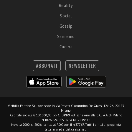
Reality
Social
Gossip
Sanremo
Cucina
ABBONATI
NEWSLETTER
Visibilia Editrice S.r.l.
con sede in Via Privata Giovannino De Grassi 12/12A, 20123
Milano.
Capitale sociale € 100.000,00 I.V. - C.F./P.IVA ed iscrizione alla C.C.I.A.A. di Milano
N.10269990965 - REA MI-2519578.
Novella 2000 © 2026. Iscritta al ROC con il n.37767. Tutti i diritti di proprietà
letteraria ed artistica riservati.