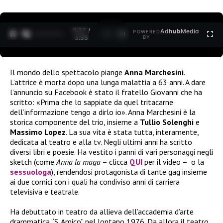
0:27 /
Ad
hub
Media
POWERED
1
/
2
3:35
BY
Il mondo dello spettacolo piange
Anna Marchesini
.
L’attrice è morta dopo una lunga malattia a 63 anni. A dare
l’annuncio su Facebook è stato il fratello Giovanni che ha
scritto: «Prima che lo sappiate da quel tritacarne
dell’informazione tengo a dirlo io». Anna Marchesini è la
storica componente del trio, insieme a
Tullio Solenghi
e
Massimo Lopez
. La sua vita è stata tutta, interamente,
dedicata al teatro e alla tv. Negli ultimi anni ha scritto
diversi libri e poesie. Ha vestito i panni di vari personaggi negli
sketch (come
Anna la maga
– clicca
QUI
per il video – o la
sessuologa
), rendendosi protagonista di tante gag insieme
ai due comici con i quali ha condiviso anni di carriera
televisiva e teatrale.
Ha debuttato in teatro da allieva dell’accademia d’arte
drammatica “S. Amico” nel lontano 1976. Da allora il teatro