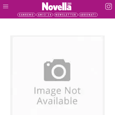
SANREMO
AMICI 24
NEWSLETTER
ABBONATI