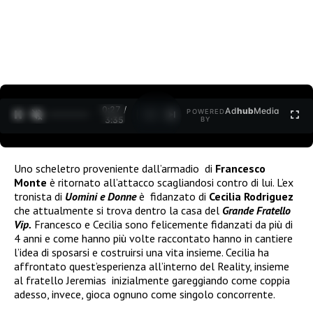
0:27 /
Ad
hub
Media
POWERED
1
/
2
3:35
BY
Uno scheletro proveniente dall’armadio di
Francesco
Monte
è ritornato all’attacco scagliandosi contro di lui. L’ex
tronista di
Uomini e Donne
è fidanzato di
Cecilia Rodriguez
che attualmente si trova dentro la casa del
Grande Fratello
Vip.
Francesco e Cecilia sono felicemente fidanzati da più di
4 anni e come hanno più volte raccontato hanno in cantiere
l’idea di sposarsi e costruirsi una vita insieme. Cecilia ha
affrontato quest’esperienza all’interno del Reality, insieme
al fratello Jeremias inizialmente gareggiando come coppia
adesso, invece, gioca ognuno come singolo concorrente.