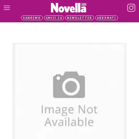
SANREMO
AMICI 24
NEWSLETTER
ABBONATI