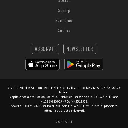
Social
Gossip
Sanremo
Cucina
ABBONATI
NEWSLETTER
Visibilia Editrice S.r.l.
con sede in Via Privata Giovannino De Grassi 12/12A, 20123
Milano.
Capitale sociale € 100.000,00 I.V. - C.F./P.IVA ed iscrizione alla C.C.I.A.A. di Milano
N.10269990965 - REA MI-2519578.
Novella 2000 © 2026. Iscritta al ROC con il n.37767. Tutti i diritti di proprietà
letteraria ed artistica riservati.
CONTATTI