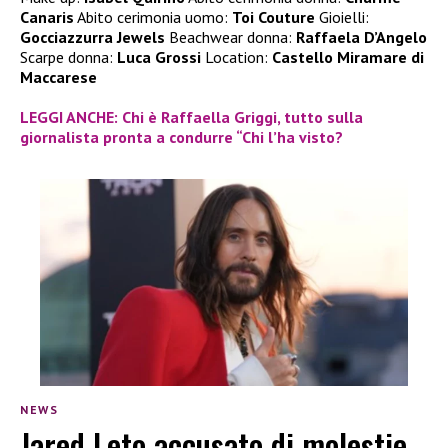
Canaris
Abito cerimonia uomo:
Toi Couture
Gioielli:
Gocciazzurra Jewels
Beachwear donna:
Raffaela D’Angelo
Scarpe donna:
Luca Grossi
Location:
Castello Miramare di
Maccarese
LEGGI ANCHE: Chi è Raffaella Griggi, tutto sulla
giornalista pronta a condurre “Chi l’ha visto?
NEWS
Jared Leto accusato di molestie