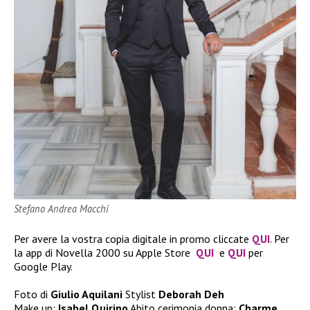
Stefano Andrea Macchi
Per avere la vostra copia digitale in promo cliccate
QUI
. Per
la app di Novella 2000 su Apple Store
QUI
e
QUI
per
Google Play.
Foto di
Giulio Aquilani
Stylist
Deborah Deh
Make up:
Isabel Quirino
Abito cerimonia donna:
Charme