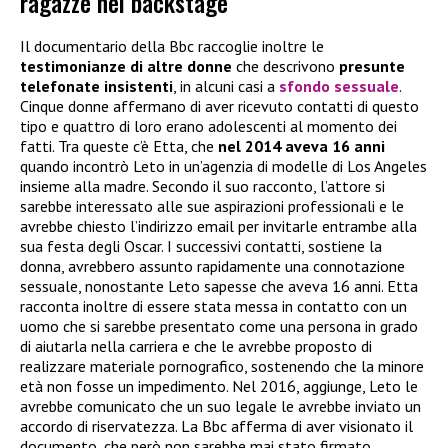
ragazze nel backstage
Il documentario della Bbc raccoglie inoltre le
testimonianze di altre donne
che descrivono
presunte
telefonate insistenti
, in alcuni casi a
sfondo sessuale
.
Cinque donne affermano di aver ricevuto contatti di questo
tipo e quattro di loro erano adolescenti al momento dei
fatti. Tra queste c’è Etta, che
nel 2014 aveva 16 anni
quando incontrò Leto in un’agenzia di modelle di Los Angeles
insieme alla madre. Secondo il suo racconto, l’attore si
sarebbe interessato alle sue aspirazioni professionali e le
avrebbe chiesto l’indirizzo email per invitarle entrambe alla
sua festa degli Oscar. I successivi contatti, sostiene la
donna, avrebbero assunto rapidamente una connotazione
sessuale, nonostante Leto sapesse che aveva 16 anni. Etta
racconta inoltre di essere stata messa in contatto con un
uomo che si sarebbe presentato come una persona in grado
di aiutarla nella carriera e che le avrebbe proposto di
realizzare materiale pornografico, sostenendo che la minore
età non fosse un impedimento. Nel 2016, aggiunge, Leto le
avrebbe comunicato che un suo legale le avrebbe inviato un
accordo di riservatezza. La Bbc afferma di aver visionato il
documento, che però non sarebbe mai stato firmato.