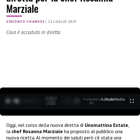
Marziale
VINCENZO CHIANESE
|
21 LUGLIO 2025
Cosa è accaduto in diretta
0:30 /
Ad
hub
Media
POWERED
1
/
2
3:35
BY
Oggi, nel corso della nuova diretta di
Unomattina Estate
,
la
chef Rosanna Marziale
ha proposto al pubblico una
nuova ricetta. Al momento dei saluti però c’è stata una