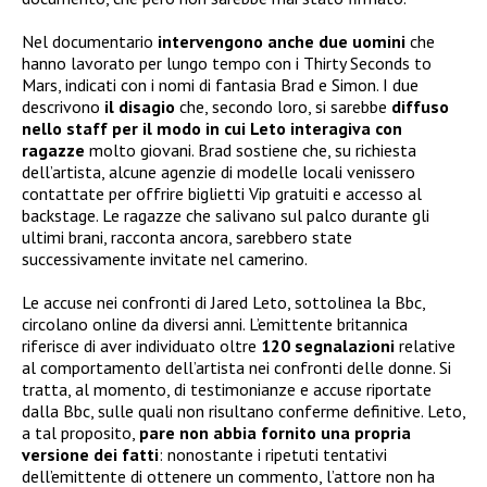
Nel documentario
intervengono anche due uomini
che
hanno lavorato per lungo tempo con i Thirty Seconds to
Mars, indicati con i nomi di fantasia Brad e Simon. I due
descrivono
il disagio
che, secondo loro, si sarebbe
diffuso
nello staff per il modo in cui Leto interagiva con
ragazze
molto giovani. Brad sostiene che, su richiesta
dell’artista, alcune agenzie di modelle locali venissero
contattate per offrire biglietti Vip gratuiti e accesso al
backstage. Le ragazze che salivano sul palco durante gli
ultimi brani, racconta ancora, sarebbero state
successivamente invitate nel camerino.
Le accuse nei confronti di Jared Leto, sottolinea la Bbc,
circolano online da diversi anni. L’emittente britannica
riferisce di aver individuato oltre
120 segnalazioni
relative
al comportamento dell’artista nei confronti delle donne. Si
tratta, al momento, di testimonianze e accuse riportate
dalla Bbc, sulle quali non risultano conferme definitive. Leto,
a tal proposito,
pare non abbia
fornito una propria
versione dei fatti
: nonostante i ripetuti tentativi
dell’emittente di ottenere un commento, l’attore non ha