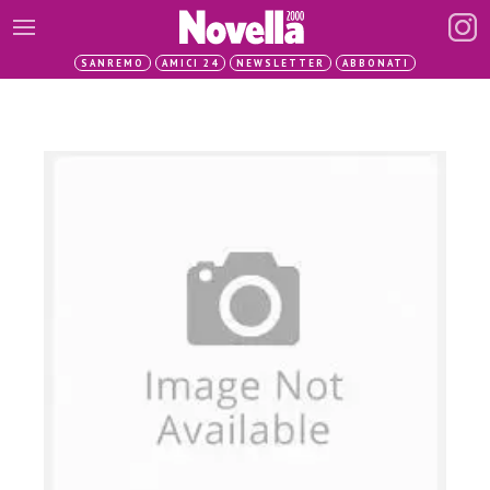
SANREMO
AMICI 24
NEWSLETTER
ABBONATI