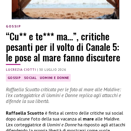
GOSSIP
“Cu** e te*** ma…”, critiche
pesanti per il volto di Canale 5:
le pose al mare fanno discutere
LUCREZIA CIOTTI
|
30 LUGLIO 2026
GOSSIP
SOCIAL
UOMINI E DONNE
Raffaella Scuotto criticata per le foto al mare alle Maldive:
l’ex corteggiatrice di Uomini e Donne replica agli attacchi e
difende la sua libertà.
Raffaella Scuotto
è finita al centro delle critiche sui social
dopo alcune foto della sua vacanza al
mare
alle Maldive.
L’ex corteggiatrice di
Uomini e Donne
ha risposto agli attacchi
difendendo la propria libertà di mostrarsi come vuole.