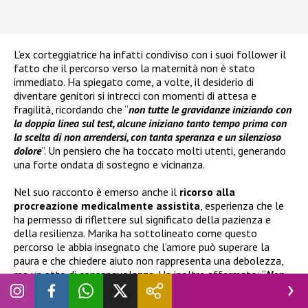
L’ex corteggiatrice ha infatti condiviso con i suoi follower il
fatto che il percorso verso la maternità non è stato
immediato. Ha spiegato come, a volte, il desiderio di
diventare genitori si intrecci con momenti di attesa e
fragilità, ricordando che “
non tutte le gravidanze iniziando con
la doppia linea sul test, alcune iniziano tanto tempo prima con
la scelta di non arrendersi, con tanta speranza e un silenzioso
dolore
”. Un pensiero che ha toccato molti utenti, generando
una forte ondata di sostegno e vicinanza.
Nel suo racconto è emerso anche il
ricorso alla
procreazione medicalmente assistita
, esperienza che le
ha permesso di riflettere sul significato della pazienza e
della resilienza. Marika ha sottolineato come questo
percorso le abbia insegnato che l’amore può superare la
paura e che chiedere aiuto non rappresenta una debolezza,
ma un atto di consapevolezza. Ha inoltre affermato: “
Non
cadere non è la vera forza, lo è avere il coraggio di rialzarsi
”,
evidenziando una crescita personale importante vissuta