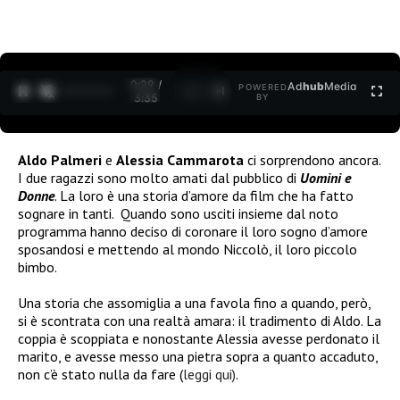
0:30 /
Ad
hub
Media
POWERED
1
/
2
3:35
BY
Aldo Palmeri
e
Alessia Cammarota
ci sorprendono ancora.
I due ragazzi sono molto amati dal pubblico di
Uomini e
Donne
. La loro è una storia d’amore da film che ha fatto
sognare in tanti. Quando sono usciti insieme dal noto
programma hanno deciso di coronare il loro sogno d’amore
sposandosi e mettendo al mondo Niccolò, il loro piccolo
bimbo.
Una storia che assomiglia a una favola fino a quando, però,
si è scontrata con una realtà amara: il tradimento di Aldo. La
coppia è scoppiata e nonostante Alessia avesse perdonato il
marito, e avesse messo una pietra sopra a quanto accaduto,
non c’è stato nulla da fare (
leggi qui)
.