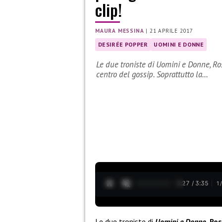
clip!
MAURA MESSINA
|
21 APRILE 2017
DESIRÉE POPPER
UOMINI E DONNE
Le due troniste di Uomini e Donne, R
centro del gossip. Soprattutto la…
0:28 / 3:35
1
Le due troniste di
Uomini e Donne,
Ros