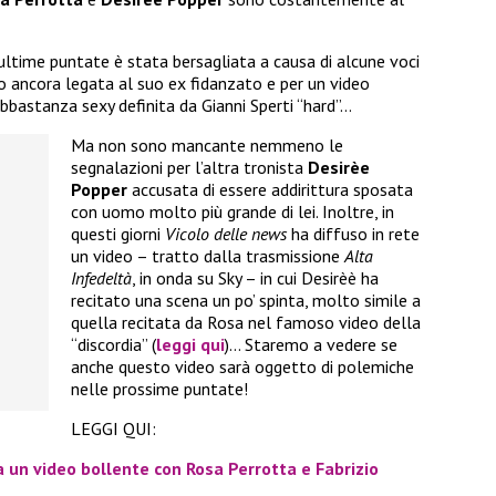
 ultime puntate è stata bersagliata
a causa di
alcune voci
o ancora legata al suo ex fidanzato e per un video
abbastanza sexy definita da Gianni Sperti “hard”…
Ma non sono mancante nemmeno le
segnalazioni per l’altra tronista
Desirèe
Popper
accusata di essere addirittura sposata
con uomo molto più grande di lei. Inoltre, in
questi giorni
Vicolo delle news
ha diffuso in rete
un video – tratto dalla trasmissione
Alta
Infedeltà
, in onda su Sky – in cui Desirèè ha
recitato una scena un po’ spinta, molto simile a
quella recitata da Rosa nel famoso video della
“discordia” (
leggi qui
)… Staremo a vedere se
anche questo video sarà oggetto di polemiche
nelle prossime puntate!
LEGGI QUI:
un video bollente con Rosa Perrotta e Fabrizio