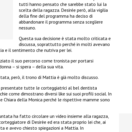
tutti hanno pensato che sarebbe stato lui la
scelta della ragazza. Desirée però, alla vigilia
della fine del programma ha deciso di
abbandonare il programma senza scegliere
nessuno.
Questa sua decisione è stata molto criticata e
discussa, soprattutto perché in molti avevano
 e il sentimento che nutriva per lei.
iziato il suo percorso come tronista per portarsi
 donna – si spera – della sua vita.
ata, però, il trono di Mattia è già molto discusso.
resentate tutte le corteggiatrici al bel dentista
ie come dimostrano diversi like sui suoi profili social. In
e Chiara della Monica perché le rispettive mamme sono
untata ha fatto circolare un video insieme alla ragazza,
corteggiatore di Desirèe ed era stata proprio lei che, ai
ita e avevo chiesto spiegazioni a Mattia. In