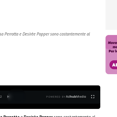
osa Perrotta e Desirèe Popper sono costantemente al
Ad
hub
Media
/
2
POWERED BY
a Perrotta
e
Desirèe Popper
sono costantemente al