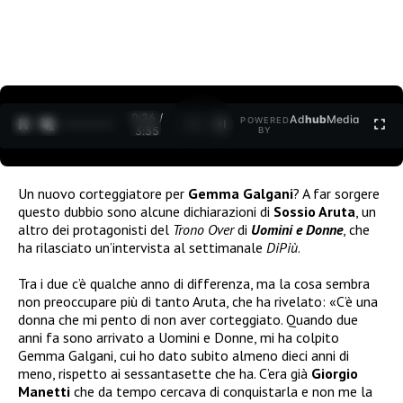
0:27 /
Ad
hub
Media
POWERED
1
/
2
3:35
BY
Un nuovo corteggiatore per
Gemma Galgani
? A far sorgere
questo dubbio sono alcune dichiarazioni di
Sossio Aruta
, un
altro dei protagonisti del
Trono Over
di
Uomini e Donne
, che
ha rilasciato un’intervista al settimanale
DiPiù
.
Tra i due c’è qualche anno di differenza, ma la cosa sembra
non preoccupare più di tanto Aruta, che ha rivelato: «C’è una
donna che mi pento di non aver corteggiato. Quando due
anni fa sono arrivato a Uomini e Donne, mi ha colpito
Gemma Galgani, cui ho dato subito almeno dieci anni di
meno, rispetto ai sessantasette che ha. C’era già
Giorgio
Manetti
che da tempo cercava di conquistarla e non me la