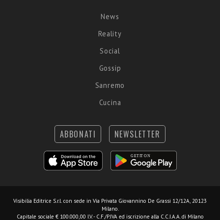
News
Reality
Social
Gossip
Sanremo
Cucina
ABBONATI
NEWSLETTER
Visibilia Editrice S.r.l.
con sede in Via Privata Giovannino De Grassi 12/12A, 20123
Milano.
Capitale sociale € 100.000,00 I.V. - C.F./P.IVA ed iscrizione alla C.C.I.A.A. di Milano