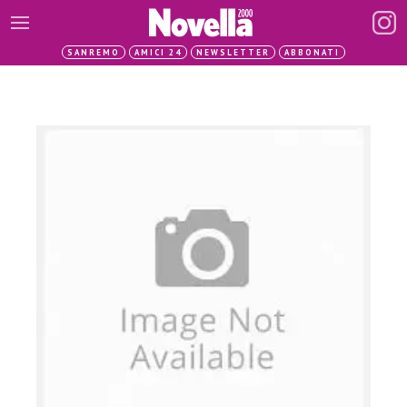
SANREMO
AMICI 24
NEWSLETTER
ABBONATI