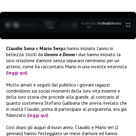
0:04 /
Ad
hub
Media
POWERED
1
/
2
1:40
BY
Claudio Sona
e
Mario Serp
a hanno iniziato l’anno in
bellezza. Usciti da
Uomini e Donne
i due hanno iniziato la
loro relazione d’amore senza separarsi nemmeno per un
attimo, come ha raccontato Mario in una recente intervista
(
leggi qui
).
Molto amati e seguiti dal pubblico i giovani ragazzi
condividono sui social momenti della loro vita insieme e
della loro storia che procede alla grande, al contrario di
quanto sosteneva Stefano Gabbana che aveva rivelato che
in realtà Claudio, prima di partecipare al programma, era già
fidanzato (
leggi qui
)
Così dopo gli auguri di buon anno, Claudio e Mario ieri (2
gennaio) hanno festeggiato un mese d’amore ed hanno