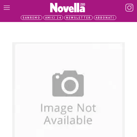
SANREMO
AMICI 24
NEWSLETTER
ABBONATI