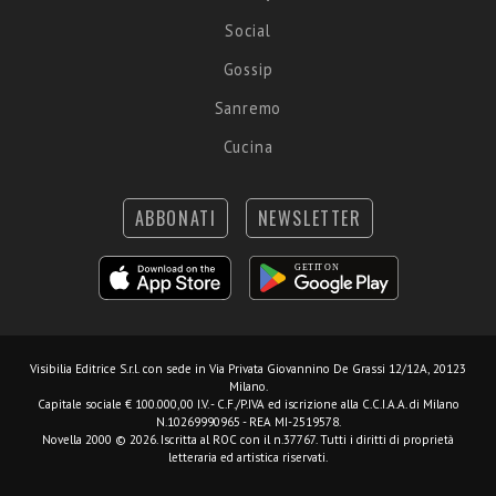
Social
Gossip
Sanremo
Cucina
ABBONATI
NEWSLETTER
Visibilia Editrice S.r.l.
con sede in Via Privata Giovannino De Grassi 12/12A, 20123
Milano.
Capitale sociale € 100.000,00 I.V. - C.F./P.IVA ed iscrizione alla C.C.I.A.A. di Milano
N.10269990965 - REA MI-2519578.
Novella 2000 © 2026. Iscritta al ROC con il n.37767. Tutti i diritti di proprietà
letteraria ed artistica riservati.