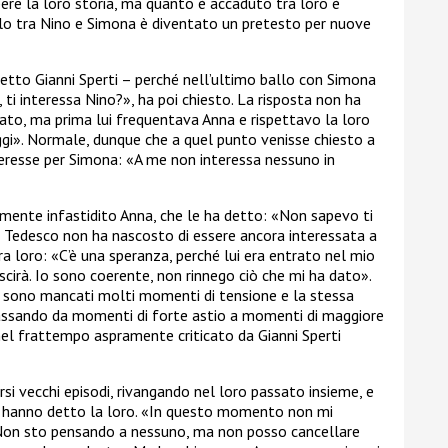
pere la loro storia, ma quanto è accaduto tra loro è
allo tra Nino e Simona è diventato un pretesto per nuove
etto Gianni Sperti – perché nell’ultimo ballo con Simona
 ti interessa Nino?», ha poi chiesto. La risposta non ha
ato, ma prima lui frequentava Anna e rispettavo la loro
ggi». Normale, dunque che a quel punto venisse chiesto a
eresse per Simona: «A me non interessa nessuno in
ilmente infastidito Anna, che le ha detto: «Non sapevo ti
a Tedesco non ha nascosto di essere ancora interessata a
a loro: «C’è una speranza, perché lui era entrato nel mio
scirà. Io sono coerente, non rinnego ciò che mi ha dato».
sono mancati molti momenti di tensione e la stessa
ssando da momenti di forte astio a momenti di maggiore
nel frattempo aspramente criticato da Gianni Sperti
rsi vecchi episodi, rivangando nel loro passato insieme, e
oni hanno detto la loro. «In questo momento non mi
. Non sto pensando a nessuno, ma non posso cancellare