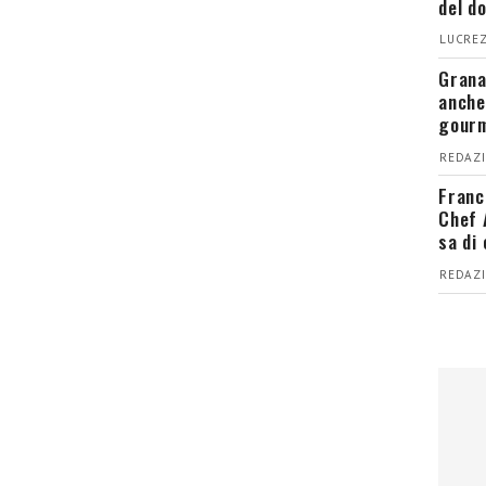
del d
LUCREZ
Grana
anche
gour
REDAZI
Franc
Chef 
sa di
REDAZI