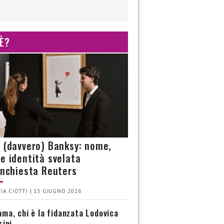
 È?
è (davvero) Banksy: nome,
 e identità svelata
’inchiesta Reuters
IA CIOTTI | 13 GIUGNO 2026
ma, chi è la fidanzata Lodovica
rini