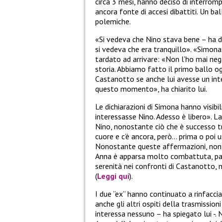
circa 3 mesi, hanno deciso di interrom
ancora fonte di accesi dibattiti. Un b
polemiche.
«Si vedeva che Nino stava bene – ha d
si vedeva che era tranquillo». «Simona,
tardato ad arrivare: «Non l’ho mai neg
storia. Abbiamo fatto il primo ballo o
Castanotto se anche lui avesse un int
questo momento», ha chiarito lui.
Le dichiarazioni di Simona hanno visib
interessasse Nino. Adesso è libero». L
Nino, nonostante ciò che è successo tr
cuore e c’è ancora, però… prima o poi u
Nonostante queste affermazioni, non 
Anna è apparsa molto combattuta, pa
serenità nei confronti di Castanotto, 
(
Leggi qui
).
I due “ex” hanno continuato a rinfaccia
anche gli altri ospiti della trasmissi
interessa nessuno – ha spiegato lui -