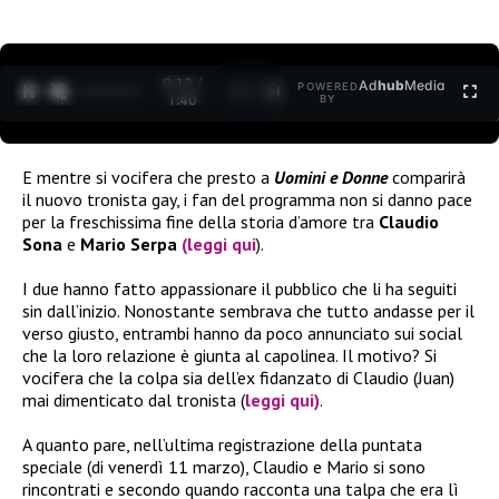
0:12 /
Ad
hub
Media
POWERED
1
/
2
1:40
BY
E mentre si vocifera che presto a
Uomini e Donne
comparirà
il nuovo tronista gay, i fan del programma non si danno pace
per la freschissima fine della storia d’amore tra
Claudio
Sona
e
Mario Serpa
(leggi qui
).
I due hanno fatto appassionare il pubblico che li ha seguiti
sin dall’inizio. Nonostante sembrava che tutto andasse per il
verso giusto, entrambi hanno da poco annunciato sui social
che la loro relazione è giunta al capolinea. Il motivo? Si
vocifera che la colpa sia dell’ex fidanzato di Claudio (Juan)
mai dimenticato dal tronista (
leggi qui)
.
A quanto pare, nell’ultima registrazione della puntata
speciale (di venerdì 11 marzo), Claudio e Mario si sono
rincontrati e secondo quando racconta una talpa che era lì