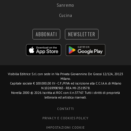
Sanremo
Cucina
ABBONATI
NEWSLETTER
Visibilia Editrice S.r.l.
con sede in Via Privata Giovannino De Grassi 12/12A, 20123
Milano.
Capitale sociale € 100.000,00 I.V. - C.F./P.IVA ed iscrizione alla C.C.I.A.A. di Milano
N.10269990965 - REA MI-2519578.
Novella 2000 © 2026. Iscritta al ROC con il n.37767. Tutti i diritti di proprietà
letteraria ed artistica riservati.
CONTATTI
PRIVACY E COOKIES POLICY
IMPOSTAZIONI COOKIE