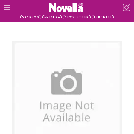
SANREMO
AMICI 24
NEWSLETTER
ABBONATI