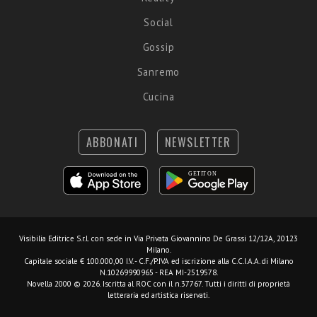
Social
Gossip
Sanremo
Cucina
ABBONATI
NEWSLETTER
Visibilia Editrice S.r.l.
con sede in Via Privata Giovannino De Grassi 12/12A, 20123
Milano.
Capitale sociale € 100.000,00 I.V. - C.F./P.IVA ed iscrizione alla C.C.I.A.A. di Milano
N.10269990965 - REA MI-2519578.
Novella 2000 © 2026. Iscritta al ROC con il n.37767. Tutti i diritti di proprietà
letteraria ed artistica riservati.