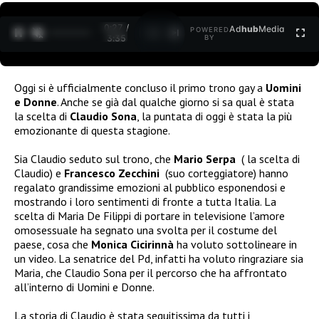
0:27 /
Ad
hub
Media
POWERED
1
/
2
3:35
BY
Oggi si è ufficialmente concluso il primo trono gay a
Uomini
e Donne
. Anche se già dal qualche giorno si sa qual è stata
la scelta di
Claudio Sona
, la puntata di oggi è stata la più
emozionante di questa stagione.
Sia Claudio seduto sul trono, che
Mario Serpa
( la scelta di
Claudio) e
Francesco Zecchini
(suo corteggiatore) hanno
regalato grandissime emozioni al pubblico esponendosi e
mostrando i loro sentimenti di fronte a tutta Italia. La
scelta di Maria De Filippi di portare in televisione l’amore
omosessuale ha segnato una svolta per il costume del
paese, cosa che
Monica Cicirinnà
ha voluto sottolineare in
un video. La senatrice del Pd, infatti ha voluto ringraziare sia
Maria, che Claudio Sona per il percorso che ha affrontato
all’interno di Uomini e Donne.
La storia di Claudio è stata seguitissima da tutti i