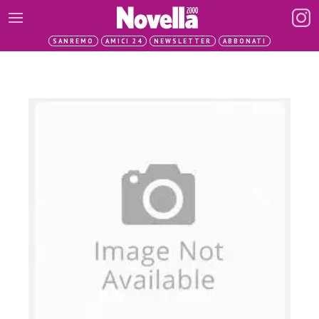
SANREMO
AMICI 24
NEWSLETTER
ABBONATI