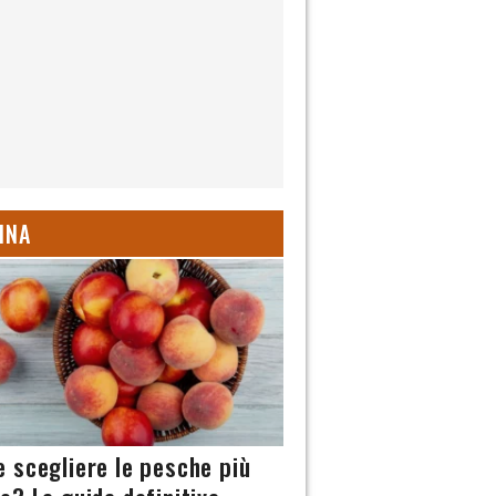
INA
 scegliere le pesche più