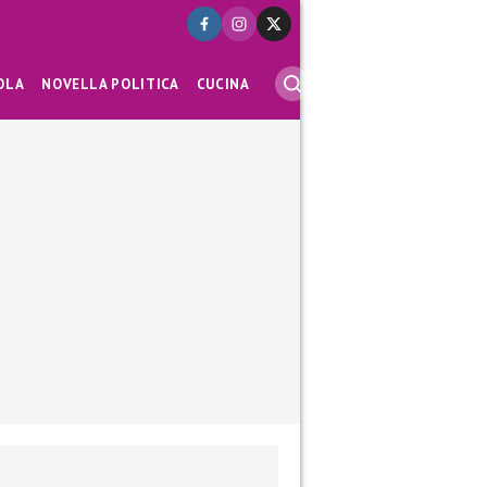
OLA
NOVELLA POLITICA
CUCINA