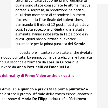
l’ultima puntata del pomeridiano, durante la
quale sono state consegnate le ultime maglie
dorate. A sorpresa, la produzione ha deciso
all’ultimo momento di estendere il numero
d’accesso alla fase finale del talent show,
eliminando il limite di 12 posti. Tutti gli allievi
così, fatta eccezione di
Giulia
, che è stata
eliminata, hanno indossata la felpa d’oro e in
questi giorni hanno iniziato a lavorare
duramente per la prima puntata del
Serale
.
In queste ore intanto sono state anche rivelate
ata dopo puntata. La prima, come da tradizione, è formata
no
. La seconda è formata da
Lorella Cuccarini
e
a invece da
Anna Pettinelli
ed
Emanuel Lo
.
t del reality di Prime Video anche ex volti di
a
di Amici 25 e quando è prevista la prima puntata?
A
 è stato il promo ufficiale della trasmissione, andato in
talent show di
Maria De Filippi
debutterà ufficialmente