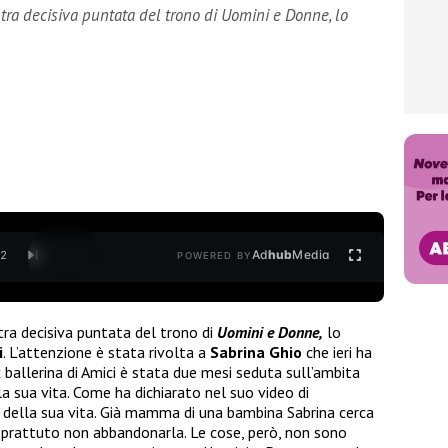
altra decisiva puntata del trono di Uomini e Donne, lo
Ad
hub
Media
/
2
POWERED BY
ltra decisiva puntata del trono di
Uomini e Donne,
lo
i
.
L’attenzione è stata rivolta a
Sabrina Ghio
che ieri ha
 ballerina di Amici è stata due mesi seduta sull’ambita
la sua vita. Come ha dichiarato nel suo video di
o della sua vita. Già mamma di una bambina Sabrina cerca
rattuto non abbandonarla. Le cose, però, non sono