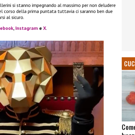
 ballerini si stanno impegnando al massimo per non deludere
nel corso della prima puntata tuttavia ci saranno ben due
si al sicuro.
cebook
,
Instagram
e
X
.
CUC
Come