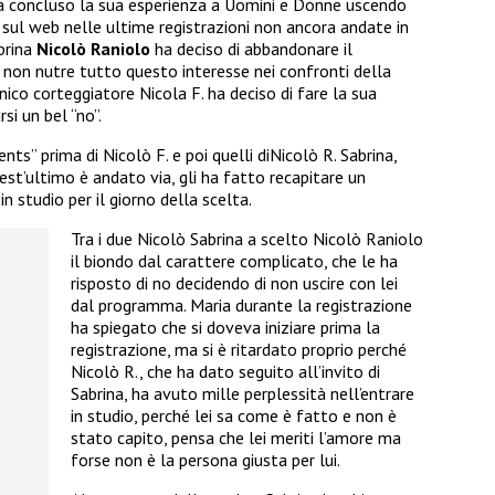
a concluso la sua esperienza a Uomini e Donne uscendo
sul web nelle ultime registrazioni non ancora andate in
brina
Nicolò Raniolo
ha deciso di abbandonare il
non nutre tutto questo interesse nei confronti della
nico corteggiatore Nicola F. ha deciso di fare la sua
si un bel “no”.
ts” prima di Nicolò F. e poi quelli diNicolò R. Sabrina,
st’ultimo è andato via, gli ha fatto recapitare un
 studio per il giorno della scelta.
Tra i due Nicolò Sabrina a scelto Nicolò Raniolo
il biondo dal carattere complicato, che le ha
risposto di no decidendo di non uscire con lei
dal programma.
Maria durante la registrazione
ha spiegato che si doveva iniziare prima la
registrazione, ma si è ritardato proprio perché
Nicolò R., che ha dato seguito all’invito di
Sabrina, ha avuto mille perplessità nell’entrare
in studio, perché lei sa come è fatto e non è
stato capito, pensa che lei meriti l’amore ma
forse non è la persona giusta per lui.