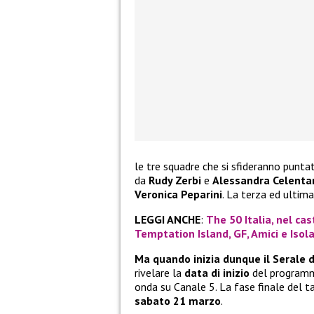
le tre squadre che si sfideranno punt
da
Rudy Zerbi
e
Alessandra Celenta
Veronica Peparini
. La terza ed ultim
LEGGI ANCHE
:
The 50 Italia, nel cas
Temptation Island, GF, Amici e Isol
Ma quando inizia dunque il Serale 
rivelare la
data di inizio
del programma
onda su Canale 5. La fase finale del 
sabato 21 marzo
.