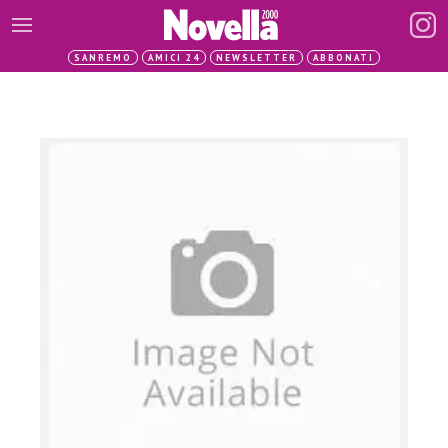
SANREMO
AMICI 24
NEWSLETTER
ABBONATI